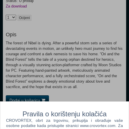
Status: U prodaji
Za download
Ocijeni
Opis
The forest of Nibel is dying. After a powerful storm sets a series of
devastating events in motion, an unlikely hero must journey to find his
courage and confront a dark nemesis to save his home. “Ori and the
Blind Forest” tells the tale of a young orphan destined for heroics,
through a visually stunning action-platformer crafted by Moon Studios
for PC. Featuring hand-painted artwork, meticulously animated
character performance, and a fully orchestrated score, “Ori and the
Blind Forest” explores a deeply emotional story about love and
sacrifice, and the hope that exists in us all.
Dodaj u košaricu
Pravila o korištenju kolačića
Popularno
CROVORTEX, obrt za trgovinu, prikuplja i obrađuje vaše
Grand Theft Auto San Andreas (PC)
osobne podatke kada pristupite stranici www.crovortex.com. Za