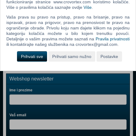
funkcioniranje stranice www.crovortex.com koristimo kolačiće.
Grand Theft Auto Vice City (PC)
Više o pravilima kolačića saznajte ovdje
Više
.
Grand Theft Auto IV (PC)
Vaša prava su pravo na pristup, pravo na brisanje, pravo na
ispravak, pravo na prigovor, pravo na prenosivost te pravo na
Call Of Duty 4 Modern Warfare (PC)
ograničenje obrade. Privolu koju nam dajete klikom na pojedinu
kategoriju kolačića možete u bilo kojem trenutku povući.
Spider - Man 3 (PC)
Detaljnije o vašim pravima možete saznati na
Pravila privatnosti
ili kontaktirajte našeg službenika na crovortex@gmail.com.
Assassin's Creed (PC)
Prihvati sve
Prihvati samo nužno
Postavke
Webshop newsletter
Ime i prezime
Vaš email