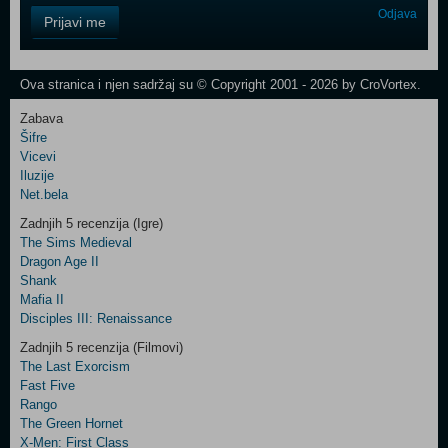
Control
Odjava
Prijavi me
Field
One
Newsletter
Ova stranica i njen sadržaj su © Copyright 2001 - 2026 by CroVortex.
Zabava
Šifre
Control
Vicevi
Field
Iluzije
Two
Net.bela
Newsletter
Zadnjih 5 recenzija (Igre)
The Sims Medieval
Dragon Age II
Shank
Control
Mafia II
Field
Disciples III: Renaissance
Three
Newsletter
Zadnjih 5 recenzija (Filmovi)
The Last Exorcism
Fast Five
Rango
The Green Hornet
X-Men: First Class