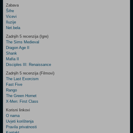
Zabava
Šifre
Control
Vicevi
Field
Iluzije
Two
Net.bela
Newsletter
Zadnjih 5 recenzija (Igre)
The Sims Medieval
Dragon Age II
Shank
Control
Mafia II
Field
Disciples III: Renaissance
Three
Newsletter
Zadnjih 5 recenzija (Filmovi)
The Last Exorcism
Fast Five
Rango
The Green Hornet
X-Men: First Class
Korisni linkovi
O nama
Uvjeti korištenja
Pravila privatnosti
Kontakt