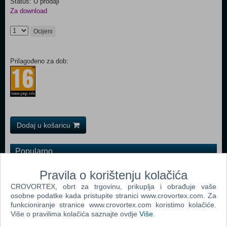
Status: U prodaji
Za download
Ocijeni
Prilagođeno za dob:
Dodaj u košaricu
Popularno
Grand Theft Auto San Andreas (PC)
Pravila o korištenju kolačića
Grand Theft Auto Vice City (PC)
CROVORTEX, obrt za trgovinu, prikuplja i obrađuje vaše
osobne podatke kada pristupite stranici www.crovortex.com. Za
Grand Theft Auto IV (PC)
funkcioniranje stranice www.crovortex.com koristimo kolačiće.
Više o pravilima kolačića saznajte ovdje
Više
.
Call Of Duty 4 Modern Warfare (PC)