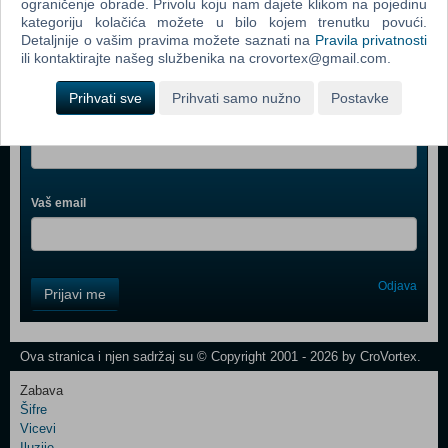
ograničenje obrade. Privolu koju nam dajete klikom na pojedinu
kategoriju kolačića možete u bilo kojem trenutku povući.
Detaljnije o vašim pravima možete saznati na
Pravila privatnosti
ili kontaktirajte našeg službenika na crovortex@gmail.com.
Webshop newsletter
Prihvati sve
Prihvati samo nužno
Postavke
Ime i prezime
Vaš email
Control
Odjava
Prijavi me
Field
One
Newsletter
Ova stranica i njen sadržaj su © Copyright 2001 - 2026 by CroVortex.
Zabava
Šifre
Control
Vicevi
Field
Iluzije