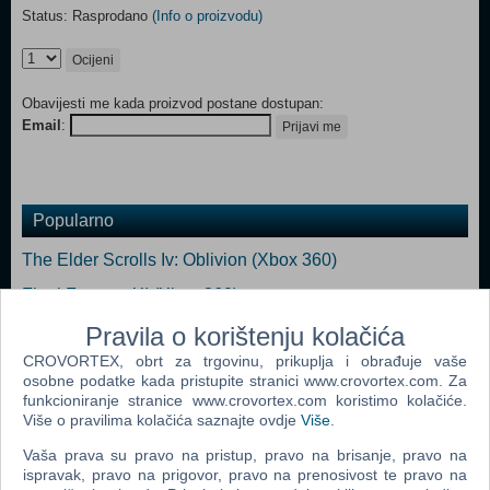
Status: Rasprodano
(Info o proizvodu)
Ocijeni
Obavijesti me kada proizvod postane dostupan:
Email
:
Prijavi me
Popularno
The Elder Scrolls Iv: Oblivion (Xbox 360)
Final Fantasy XI (Xbox 360)
Kameo: Elements of Power (Xbox 360)
Pravila o korištenju kolačića
CROVORTEX, obrt za trgovinu, prikuplja i obrađuje vaše
Fallout 3 (Xbox 360)
osobne podatke kada pristupite stranici www.crovortex.com. Za
Fable II (Xbox 360)
funkcioniranje stranice www.crovortex.com koristimo kolačiće.
Više o pravilima kolačića saznajte ovdje
Više
.
The Elder Scrolls IV: Oblivion Collectors Edition (Xbox
Vaša prava su pravo na pristup, pravo na brisanje, pravo na
360)
ispravak, pravo na prigovor, pravo na prenosivost te pravo na