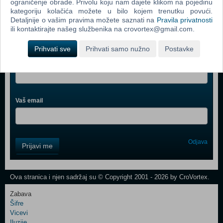
ograničenje obrade. Privolu koju nam dajete klikom na pojedinu
kategoriju kolačića možete u bilo kojem trenutku povući.
Detaljnije o vašim pravima možete saznati na
Pravila privatnosti
ili kontaktirajte našeg službenika na crovortex@gmail.com.
Webshop newsletter
Prihvati sve
Prihvati samo nužno
Postavke
Ime i prezime
Vaš email
Control
Odjava
Prijavi me
Field
One
Newsletter
Ova stranica i njen sadržaj su © Copyright 2001 - 2026 by CroVortex.
Zabava
Šifre
Control
Vicevi
Field
Iluzije