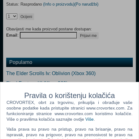
Status: Rasprodano
(Info o proizvodu)
(Po narudžbi)
Ocijeni
Obavijesti me kada proizvod postane dostupan:
Email
:
Prijavi me
Popularno
The Elder Scrolls Iv: Oblivion (Xbox 360)
Final Fantasy XI (Xbox 360)
Kameo: Elements of Power (Xbox 360)
Pravila o korištenju kolačića
CROVORTEX, obrt za trgovinu, prikuplja i obrađuje vaše
Bioshock (Xbox 360)
osobne podatke kada pristupite stranici www.crovortex.com. Za
Fable II (Xbox 360)
funkcioniranje stranice www.crovortex.com koristimo kolačiće.
Više o pravilima kolačića saznajte ovdje
Više
.
The Elder Scrolls IV: Oblivion Collectors Edition (Xbox
Vaša prava su pravo na pristup, pravo na brisanje, pravo na
360)
ispravak, pravo na prigovor, pravo na prenosivost te pravo na