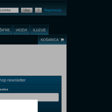
Ulaz
?
Registracija
ŠIFRE
VICEVI
ILUZIJE
KOŠARICA
op newsletter
rezime
il