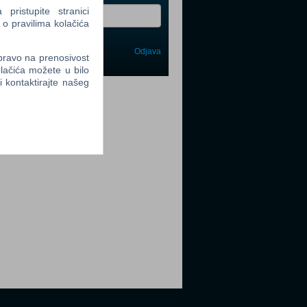
ristupite stranici
 o pravilima kolačića
Odjava
avi me
 pravo na prenosivost
lačića možete u bilo
li kontaktirajte našeg
tter
tter
tter