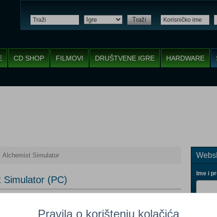
Traži
E
CD SHOP
FILMOVI
DRUŠTVENE IGRE
HARDWARE
Websh
: Alchemist Simulator
Ime i p
t Simulator (PC)
Dodaj u košaricu
Pravila o korištenju kolačića
Vaš ema