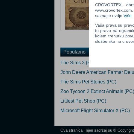
Žanr: Simulacija
CROVORTEX, obrt z
Status: U prodaj
www.crovortex.com. Z
Za download
saznajte ovdje
Više
.
Vaša prava su pravo 
Ocijeni
te pravo na ogranič
kojem trenutku povu
službenika na crov
Popularno
The Sims 3 (PC)
John Deere American Farmer Delu
The Sims Pet Stories (PC)
Zoo Tycoon 2 Extinct Animals (PC
Littlest Pet Shop (PC)
Microsoft Flight Simulator X (PC)
Ova stranica i njen sadržaj su © Copyrigh