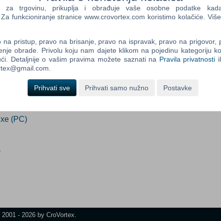
a trgovinu, prikuplja i obrađuje vaše osobne podatke kada p
i
a funkcioniranje stranice www.crovortex.com koristimo kolačiće. Više
Control
Prij
na pristup, pravo na brisanje, pravo na ispravak, pravo na prigovor,
Field
enje obrade. Privolu koju nam dajete klikom na pojedinu kategoriju ko
One
ći. Detaljnije o vašim pravima možete saznati na
Pravila privatnosti
i
Newsle
ortex@gmail.com.
Prihvati sve
Prihvati samo nužno
Postavke
Control
Field
xe (PC)
Two
Newsle
)
Control
Field
Three
Newsle
t 2001 - 2026 by CroVortex.