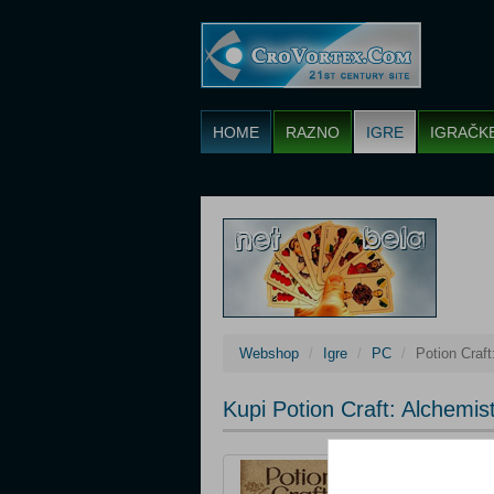
HOME
RAZNO
IGRE
IGRAČK
Webshop
Igre
PC
Potion Craft
Kupi Potion Craft: Alchemis
Cijena: 10,00 €
Platforma: PC