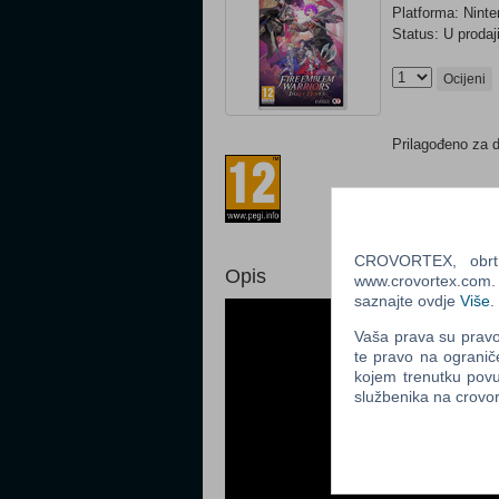
Platforma: Nint
Status: U prodaj
Ocijeni
Prilagođeno za 
CROVORTEX, obrt z
Opis
www.crovortex.com. Z
saznajte ovdje
Više
.
Vaša prava su pravo 
te pravo na ogranič
kojem trenutku povu
službenika na crov