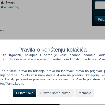
endo Switch
i
(Po narudžbi)
Control
Prij
Field
One
Newsle
dob:
Pravila o korištenju kolačića
Control
Field
a trgovinu, prikuplja i obrađuje vaše osobne podatke kada p
Two
a funkcioniranje stranice www.crovortex.com koristimo kolačiće. Više
Newsle
na pristup, pravo na brisanje, pravo na ispravak, pravo na prigovor,
enje obrade. Privolu koju nam dajete klikom na pojedinu kategoriju ko
ći. Detaljnije o vašim pravima možete saznati na
Pravila privatnosti
i
Control
ortex@gmail.com.
Field
Three
Prihvati sve
Prihvati samo nužno
Postavke
Newsle