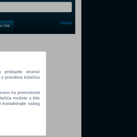
Odjava
avi me
tter
ristupite stranici
 o pravilima kolačića
tter
 pravo na prenosivost
lačića možete u bilo
li kontaktirajte našeg
tter