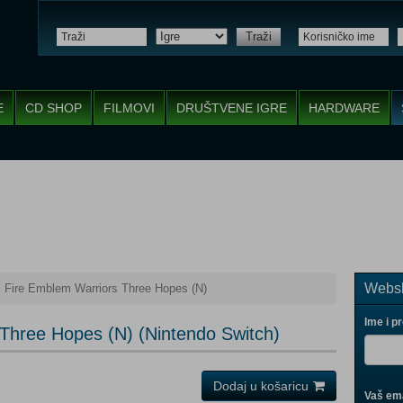
Traži
E
CD SHOP
FILMOVI
DRUŠTVENE IGRE
HARDWARE
Websh
Fire Emblem Warriors Three Hopes (N)
Ime i p
Three Hopes (N) (Nintendo Switch)
Dodaj u košaricu
Vaš ema