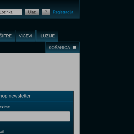
Ulaz
?
Registracija
ŠIFRE
VICEVI
ILUZIJE
KOŠARICA
op newsletter
rezime
il