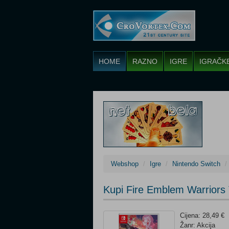
HOME
RAZNO
IGRE
IGRAČK
Webshop
Igre
Nintendo Switch
Kupi Fire Emblem Warriors 
Cijena: 28,49 €
Žanr: Akcija