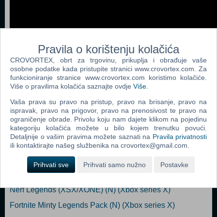
Pravila o korištenju kolačića
CROVORTEX, obrt za trgovinu, prikuplja i obrađuje vaše
osobne podatke kada pristupite stranici www.crovortex.com. Za
funkcioniranje stranice www.crovortex.com koristimo kolačiće.
Više o pravilima kolačića saznajte ovdje
Više
.
Vaša prava su pravo na pristup, pravo na brisanje, pravo na
ispravak, pravo na prigovor, pravo na prenosivost te pravo na
ograničenje obrade. Privolu koju nam dajete klikom na pojedinu
Popularno
kategoriju kolačića možete u bilo kojem trenutku povući.
Detaljnije o vašim pravima možete saznati na
Pravila privatnosti
Evil Genius 2 World Domination (N) (Xbox series X)
ili kontaktirajte našeg službenika na crovortex@gmail.com.
LEGO Star Wars The Skywalker Saga (N) (Xbox series X)
Prihvati sve
Prihvati samo nužno
Postavke
Klonoa Phantasy Reverie Series (N) (Xbox series X)
Nerf Legends (XSX/XONE) (N) (Xbox series X)
Fortnite Minty Legends Pack (N) (Xbox series X)