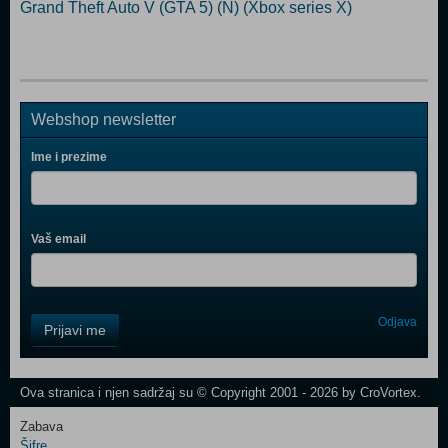
Grand Theft Auto V (GTA 5) (N) (Xbox series X)
Webshop newsletter
Ime i prezime
Vaš email
Control
Odjava
Prijavi me
Field
One
Newsletter
Ova stranica i njen sadržaj su © Copyright 2001 - 2026 by CroVortex.
Zabava
Šifre