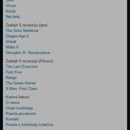
Šifre
Control
Vicevi
Field
Iluzije
Two
Net.bela
Newsletter
Zadnjih 5 recenzija (Igre)
The Sims Medieval
Dragon Age II
Shank
Control
Mafia II
Field
Disciples III: Renaissance
Three
Newsletter
Zadnjih 5 recenzija (Filmovi)
The Last Exorcism
Fast Five
Rango
The Green Hornet
X-Men: First Class
Korisni linkovi
O nama
Uvjeti korištenja
Pravila privatnosti
Kontakt
Pravila o korištenju kolačića