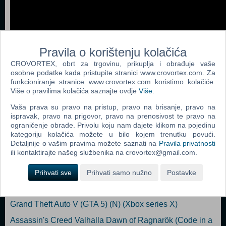
Pravila o korištenju kolačića
CROVORTEX, obrt za trgovinu, prikuplja i obrađuje vaše
osobne podatke kada pristupite stranici www.crovortex.com. Za
funkcioniranje stranice www.crovortex.com koristimo kolačiće.
Više o pravilima kolačića saznajte ovdje
Više
.
Vaša prava su pravo na pristup, pravo na brisanje, pravo na
ispravak, pravo na prigovor, pravo na prenosivost te pravo na
Popularno
ograničenje obrade. Privolu koju nam dajete klikom na pojedinu
kategoriju kolačića možete u bilo kojem trenutku povući.
Evil Genius 2 World Domination (N) (Xbox series X)
Detaljnije o vašim pravima možete saznati na
Pravila privatnosti
ili kontaktirajte našeg službenika na crovortex@gmail.com.
LEGO Star Wars The Skywalker Saga (N) (Xbox series X)
Klonoa Phantasy Reverie Series (N) (Xbox series X)
Prihvati sve
Prihvati samo nužno
Postavke
Nerf Legends (XSX/XONE) (N) (Xbox series X)
Grand Theft Auto V (GTA 5) (N) (Xbox series X)
Assassin's Creed Valhalla Dawn of Ragnarök (Code in a