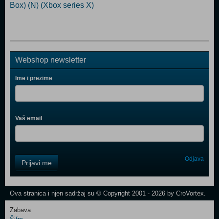
Box) (N) (Xbox series X)
Webshop newsletter
Ime i prezime
Vaš email
Control
Odjava
Prijavi me
Field
One
Newsletter
Ova stranica i njen sadržaj su © Copyright 2001 - 2026 by CroVortex.
Zabava