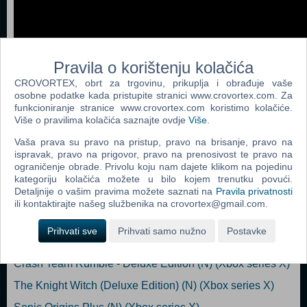
Pravila o korištenju kolačića
CROVORTEX, obrt za trgovinu, prikuplja i obrađuje vaše
osobne podatke kada pristupite stranici www.crovortex.com. Za
funkcioniranje stranice www.crovortex.com koristimo kolačiće.
Više o pravilima kolačića saznajte ovdje
Više
.
Vaša prava su pravo na pristup, pravo na brisanje, pravo na
ispravak, pravo na prigovor, pravo na prenosivost te pravo na
Popularno
ograničenje obrade. Privolu koju nam dajete klikom na pojedinu
kategoriju kolačića možete u bilo kojem trenutku povući.
Nickelodeon All Star Brawl (XSERIESX/XONE) (N) (Xbox
Detaljnije o vašim pravima možete saznati na
Pravila privatnosti
ili kontaktirajte našeg službenika na crovortex@gmail.com.
series X)
Marsupilami Hoobadventure (XONE/XSX) (N) (Xbox
Prihvati sve
Prihvati samo nužno
Postavke
series X)
Crash Team Rumble - Deluxe Edition (N) (Xbox series X)
The Knight Witch (Deluxe Edition) (N) (Xbox series X)