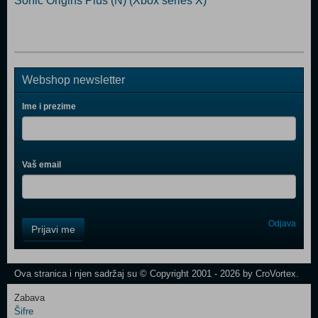
Sonic Origins Plus (N) (Xbox series X)
Webshop newsletter
Ime i prezime
Vaš email
Control
Odjava
Prijavi me
Field
One
Newsletter
Ova stranica i njen sadržaj su © Copyright 2001 - 2026 by CroVortex.
Zabava
Šifre