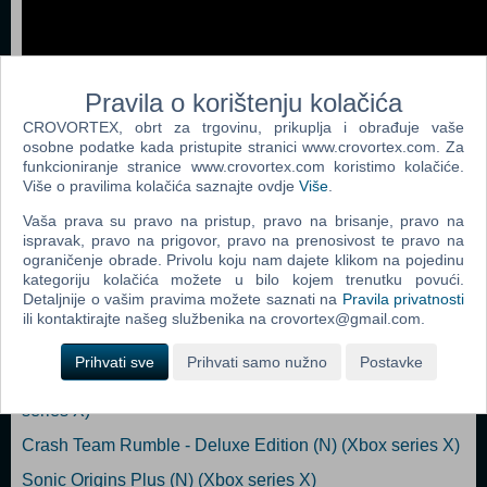
Pravila o korištenju kolačića
CROVORTEX, obrt za trgovinu, prikuplja i obrađuje vaše
osobne podatke kada pristupite stranici www.crovortex.com. Za
funkcioniranje stranice www.crovortex.com koristimo kolačiće.
Dodaj u košaricu
Više o pravilima kolačića saznajte ovdje
Više
.
Vaša prava su pravo na pristup, pravo na brisanje, pravo na
Popularno
ispravak, pravo na prigovor, pravo na prenosivost te pravo na
ograničenje obrade. Privolu koju nam dajete klikom na pojedinu
Nickelodeon All Star Brawl (XSERIESX/XONE) (N) (Xbox
kategoriju kolačića možete u bilo kojem trenutku povući.
series X)
Detaljnije o vašim pravima možete saznati na
Pravila privatnosti
ili kontaktirajte našeg službenika na crovortex@gmail.com.
Marsupilami Hoobadventure (XONE/XSX) (N) (Xbox
series X)
Prihvati sve
Prihvati samo nužno
Postavke
Syberia The World Before (20 Years Edition) (N) (Xbox
series X)
Crash Team Rumble - Deluxe Edition (N) (Xbox series X)
Sonic Origins Plus (N) (Xbox series X)