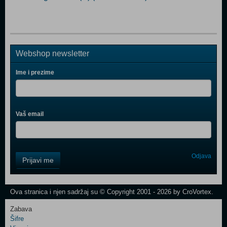
Webshop newsletter
Ime i prezime
Vaš email
Control
Odjava
Prijavi me
Field
One
Newsletter
Ova stranica i njen sadržaj su © Copyright 2001 - 2026 by CroVortex.
Zabava
Šifre
Control