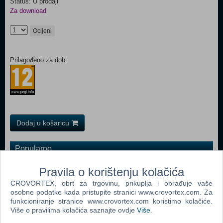
Status: U prodaji
Za download
Ocijeni
Prilagođeno za dob:
Dodaj u košaricu
Popularno
Grand Theft Auto San Andreas (PC)
Pravila o korištenju kolačića
Grand Theft Auto Vice City (PC)
CROVORTEX, obrt za trgovinu, prikuplja i obrađuje vaše
osobne podatke kada pristupite stranici www.crovortex.com. Za
Grand Theft Auto IV (PC)
funkcioniranje stranice www.crovortex.com koristimo kolačiće.
Više o pravilima kolačića saznajte ovdje
Više
.
Call Of Duty 4 Modern Warfare (PC)