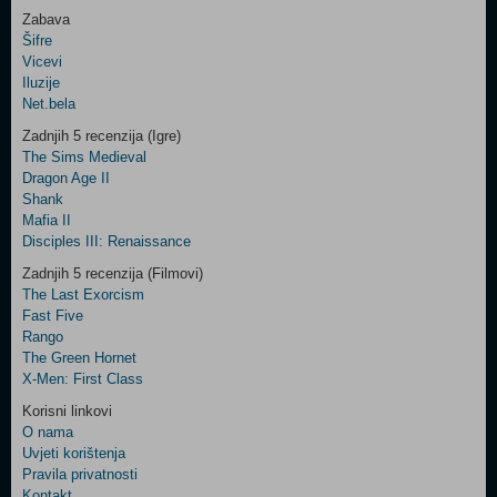
Zabava
Šifre
Control
Vicevi
Field
Iluzije
Two
Net.bela
Newsletter
Zadnjih 5 recenzija (Igre)
The Sims Medieval
Dragon Age II
Shank
Control
Mafia II
Field
Disciples III: Renaissance
Three
Newsletter
Zadnjih 5 recenzija (Filmovi)
The Last Exorcism
Fast Five
Rango
The Green Hornet
X-Men: First Class
Korisni linkovi
O nama
Uvjeti korištenja
Pravila privatnosti
Kontakt