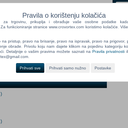
i
Pravila o korištenju kolačića
Control
a trgovinu, prikuplja i obrađuje vaše osobne podatke kada p
Prij
Field
a funkcioniranje stranice www.crovortex.com koristimo kolačiće. Više
One
Newsle
na pristup, pravo na brisanje, pravo na ispravak, pravo na prigovor,
enje obrade. Privolu koju nam dajete klikom na pojedinu kategoriju ko
ći. Detaljnije o vašim pravima možete saznati na
Pravila privatnosti
i
ortex@gmail.com.
Control
Field
Prihvati sve
Prihvati samo nužno
Postavke
Two
Newsle
)
Control
Field
Three
Newsle
)