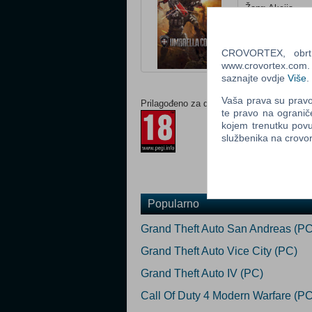
Žanr: Akcija
Status: U prodaj
Za download
CROVORTEX, obrt z
Ocijeni
www.crovortex.com. Z
saznajte ovdje
Više
.
Vaša prava su pravo 
Prilagođeno za dob:
te pravo na ogranič
kojem trenutku povu
službenika na crov
Popularno
Grand Theft Auto San Andreas (PC
Grand Theft Auto Vice City (PC)
Grand Theft Auto IV (PC)
Call Of Duty 4 Modern Warfare (PC