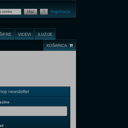
Ulaz
?
Registracija
ŠIFRE
VICEVI
ILUZIJE
KOŠARICA
op newsletter
rezime
il