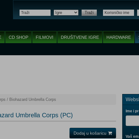
Traži
E
CD SHOP
FILMOVI
DRUŠTVENE IGRE
HARDWARE
Websh
rps / Biohazard Umbrella Corps
Ime i p
azard Umbrella Corps (PC)
Dodaj u košaricu
Vaš ema