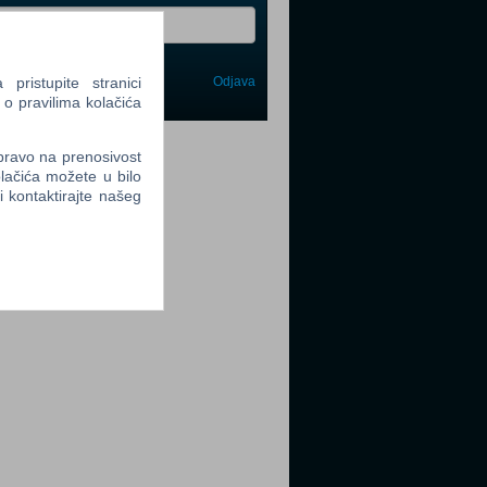
ristupite stranici
Odjava
avi me
 o pravilima kolačića
tter
 pravo na prenosivost
lačića možete u bilo
li kontaktirajte našeg
tter
tter