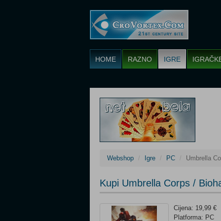
HOME
RAZNO
IGRE
IGRAČK
Webshop
Igre
PC
Umbrella Co
Kupi Umbrella Corps / Bioh
Cijena: 19,99 €
Platforma: PC