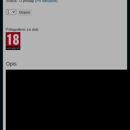
Status: U prodaji
(Po narudžbi)
Ocijeni
Prilagođeno za dob:
Opis