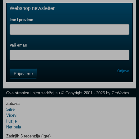
Webshop newsletter
Ime i prezime
Vaš email
Control
Odjava
Prijavi me
Field
One
Newsletter
Ova stranica i njen sadržaj su © Copyright 2001 - 2026 by CroVortex.
Zabava
Šifre
Control
Vicevi
Field
Iluzije
Two
Net.bela
Newsletter
Zadnjih 5 recenzija (Igre)