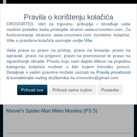
Pravila o korištenju kolačića
CROVORTEX, obrt za trgovinu, prikuplja i obrađuje vaše
osobne podatke kada pristupite stranici www.crovortex.com. Za
funkcioniranje stranice www.crovortex.com koristimo kolačiće.
Dodaj u košaricu
Više o pravilima kolačića saznajte ovdje
Više
.
Vaša prava su pravo na pristup, pravo na brisanje, pravo na
Popularno
ispravak, pravo na prigovor, pravo na prenosivost te pravo na
ograničenje obrade. Privolu koju nam dajete klikom na pojedinu
Returnal (PS 5)
kategoriju kolačića možete u bilo kojem trenutku povući.
Resident Evil Village (N) (PS 5)
Detaljnije o vašim pravima možete saznati na
Pravila privatnosti
ili kontaktirajte našeg službenika na crovortex@gmail.com.
The Nioh Collection (N) (PS 5)
Prihvati sve
Prihvati samo nužno
Postavke
Metro Exodus - Complete Edition (N) (PS 5)
Destruction All Stars (PS 5)
Marvel's Spider-Man Miles Morales (PS 5)