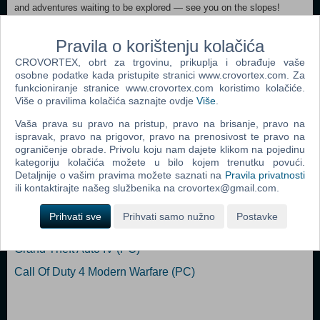
and adventures waiting to be explored — see you on the slopes!
MINIMUM: OS: Windows Vista or Later Processor: SSE2 instruction
Pravila o korištenju kolačića
set support Memory: 2 GB RAM Graphics: Shader Model 3.0 capable
CROVORTEX, obrt za trgovinu, prikuplja i obrađuje vaše
card DirectX: Version 9.0c Storage: 500 MB available space
osobne podatke kada pristupite stranici www.crovortex.com. Za
funkcioniranje stranice www.crovortex.com koristimo kolačiće.
Dodaj u košaricu
Više o pravilima kolačića saznajte ovdje
Više
.
Vaša prava su pravo na pristup, pravo na brisanje, pravo na
Popularno
ispravak, pravo na prigovor, pravo na prenosivost te pravo na
ograničenje obrade. Privolu koju nam dajete klikom na pojedinu
The Sims 2 (PC)
kategoriju kolačića možete u bilo kojem trenutku povući.
Detaljnije o vašim pravima možete saznati na
Pravila privatnosti
Grand Theft Auto San Andreas (PC)
ili kontaktirajte našeg službenika na crovortex@gmail.com.
Grand Theft Auto Vice City (PC)
Prihvati sve
Prihvati samo nužno
Postavke
Call Of Duty 2 (PC)
Grand Theft Auto IV (PC)
Call Of Duty 4 Modern Warfare (PC)