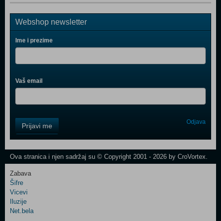
Webshop newsletter
Ime i prezime
Vaš email
Control
Odjava
Prijavi me
Field
One
Newsletter
Ova stranica i njen sadržaj su © Copyright 2001 - 2026 by CroVortex.
Zabava
Šifre
Control
Vicevi
Field
Iluzije
Two
Net.bela
Newsletter