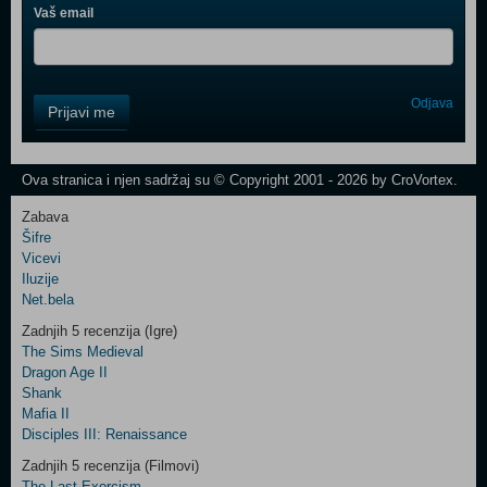
Vaš email
Control
Odjava
Prijavi me
Field
One
Newsletter
Ova stranica i njen sadržaj su © Copyright 2001 - 2026 by CroVortex.
Zabava
Šifre
Control
Vicevi
Field
Iluzije
Two
Net.bela
Newsletter
Zadnjih 5 recenzija (Igre)
The Sims Medieval
Dragon Age II
Shank
Control
Mafia II
Field
Disciples III: Renaissance
Three
Newsletter
Zadnjih 5 recenzija (Filmovi)
The Last Exorcism