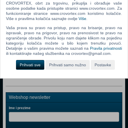
CROVORTEX, obrt za trgovinu, prikuplja i obrađuje vaše
osobne podatke kada pristupite stranici www.crovortex.com. Za
Popularno
funkcioniranje stranice www.crovortex.com koristimo kolačiće.
Više o pravilima kolačića saznajte ovdje
Više
.
Grand Theft Auto San Andreas (PC)
Vaša prava su pravo na pristup, pravo na brisanje, pravo na
Grand Theft Auto Vice City (PC)
ispravak, pravo na prigovor, pravo na prenosivost te pravo na
Grand Theft Auto IV (PC)
ograničenje obrade. Privolu koju nam dajete klikom na pojedinu
kategoriju kolačića možete u bilo kojem trenutku povući.
Call Of Duty 4 Modern Warfare (PC)
Detaljnije o vašim pravima možete saznati na
Pravila privatnosti
ili kontaktirajte našeg službenika na crovortex@gmail.com.
Spider - Man 3 (PC)
Prihvati sve
Prihvati samo nužno
Postavke
Assassin's Creed (PC)
Webshop newsletter
Ime i prezime