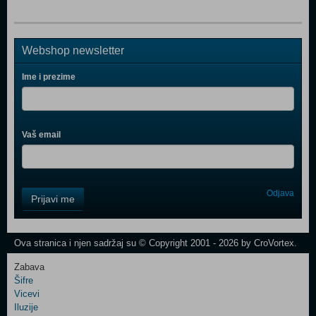
Webshop newsletter
Ime i prezime
Vaš email
Control
Odjava
Prijavi me
Field
One
Newsletter
Ova stranica i njen sadržaj su © Copyright 2001 - 2026 by CroVortex.
Zabava
Šifre
Control
Vicevi
Field
Iluzije
Two