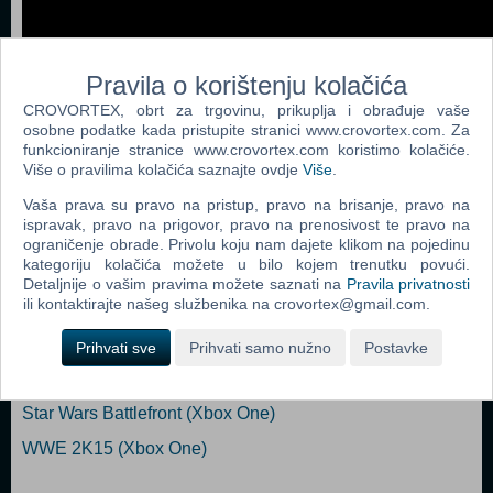
Pravila o korištenju kolačića
CROVORTEX, obrt za trgovinu, prikuplja i obrađuje vaše
osobne podatke kada pristupite stranici www.crovortex.com. Za
funkcioniranje stranice www.crovortex.com koristimo kolačiće.
Više o pravilima kolačića saznajte ovdje
Više
.
Dodaj u košaricu
Vaša prava su pravo na pristup, pravo na brisanje, pravo na
ispravak, pravo na prigovor, pravo na prenosivost te pravo na
Popularno
ograničenje obrade. Privolu koju nam dajete klikom na pojedinu
kategoriju kolačića možete u bilo kojem trenutku povući.
EA Sports UFC 2 (Xbox One)
Detaljnije o vašim pravima možete saznati na
Pravila privatnosti
ili kontaktirajte našeg službenika na crovortex@gmail.com.
Assassin's Creed Unity CD Key (Xbox One)
Grand Theft Auto V (Xbox One)
Prihvati sve
Prihvati samo nužno
Postavke
Watch Dogs (N) (Xbox One)
Star Wars Battlefront (Xbox One)
WWE 2K15 (Xbox One)