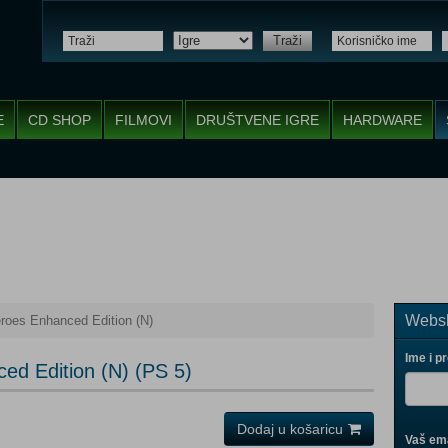
Traži
E
CD SHOP
FILMOVI
DRUŠTVENE IGRE
HARDWARE
Websh
roes Enhanced Edition (N)
Ime i p
ed Edition (N) (PS 5)
Dodaj u košaricu
Vaš ema