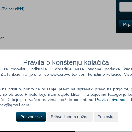
i
(Po narudžbi)
Control
Prij
Field
One
Newsle
dob:
Pravila o korištenju kolačića
Control
Field
a trgovinu, prikuplja i obrađuje vaše osobne podatke kada p
Two
a funkcioniranje stranice www.crovortex.com koristimo kolačiće. Više
Newsle
na pristup, pravo na brisanje, pravo na ispravak, pravo na prigovor,
enje obrade. Privolu koju nam dajete klikom na pojedinu kategoriju ko
ći. Detaljnije o vašim pravima možete saznati na
Pravila privatnosti
i
Control
ortex@gmail.com.
Field
Three
Prihvati sve
Prihvati samo nužno
Postavke
Newsle