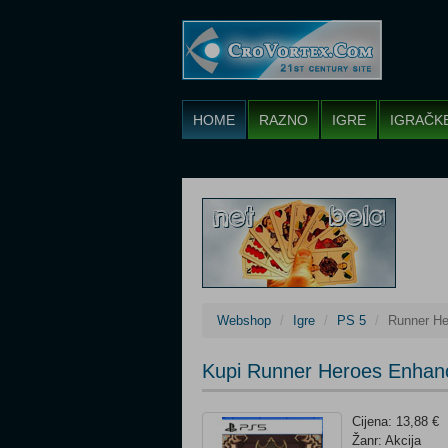
HOME
RAZNO
IGRE
IGRAČK
Webshop
Igre
PS 5
Runner He
Kupi Runner Heroes Enhanc
Cijena: 13,88 €
Žanr: Akcija