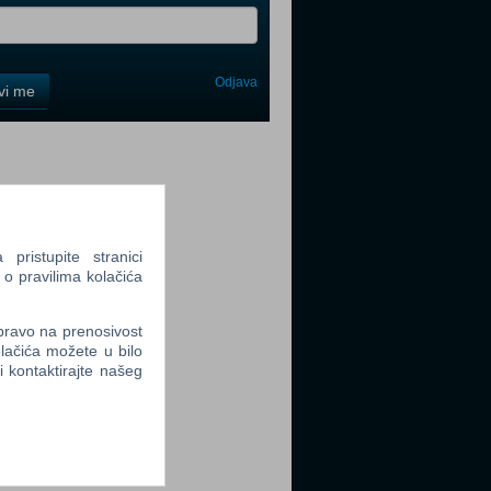
Odjava
avi me
tter
ristupite stranici
 o pravilima kolačića
tter
 pravo na prenosivost
lačića možete u bilo
li kontaktirajte našeg
tter