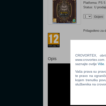
Platforma: PS 5
Status: U prodaj
Ocijeni
Prilagođeno za 
CROVORTEX, obrt z
Opis
www.crovortex.com. Z
saznajte ovdje
Više
.
Vaša prava su pravo 
te pravo na ogranič
kojem trenutku povu
službenika na crov