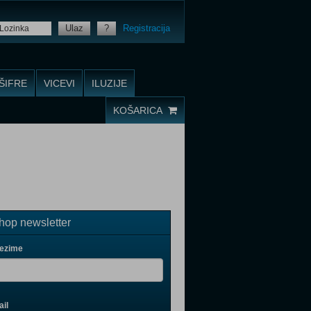
Ulaz
?
Registracija
ŠIFRE
VICEVI
ILUZIJE
KOŠARICA
op newsletter
rezime
il