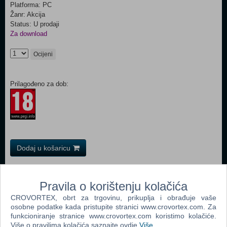
Platforma: PC
Žanr: Akcija
Status: U prodaji
Za download
Ocijeni
Prilagođeno za dob:
Dodaj u košaricu
Popularno
Pravila o korištenju kolačića
Grand Theft Auto San Andreas (PC)
CROVORTEX, obrt za trgovinu, prikuplja i obrađuje vaše
osobne podatke kada pristupite stranici www.crovortex.com. Za
Grand Theft Auto Vice City (PC)
funkcioniranje stranice www.crovortex.com koristimo kolačiće.
Grand Theft Auto IV (PC)
Više o pravilima kolačića saznajte ovdje
Više
.