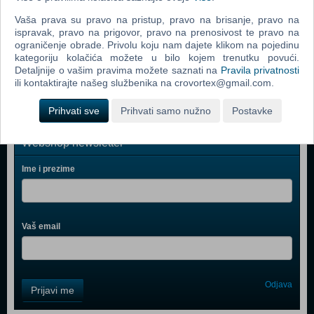
Call Of Duty 4 Modern Warfare (PC)
Vaša prava su pravo na pristup, pravo na brisanje, pravo na
ispravak, pravo na prigovor, pravo na prenosivost te pravo na
Spider - Man 3 (PC)
ograničenje obrade. Privolu koju nam dajete klikom na pojedinu
kategoriju kolačića možete u bilo kojem trenutku povući.
Assassin's Creed (PC)
Detaljnije o vašim pravima možete saznati na
Pravila privatnosti
ili kontaktirajte našeg službenika na crovortex@gmail.com.
Prihvati sve
Prihvati samo nužno
Postavke
Webshop newsletter
Ime i prezime
Vaš email
Control
Odjava
Prijavi me
Field
One