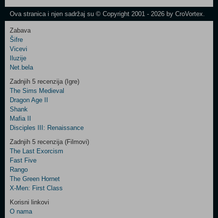
Newsletter
Ova stranica i njen sadržaj su © Copyright 2001 - 2026 by CroVortex.
Zabava
Šifre
Control
Vicevi
Field
Iluzije
Two
Net.bela
Newsletter
Zadnjih 5 recenzija (Igre)
The Sims Medieval
Dragon Age II
Shank
Control
Mafia II
Field
Disciples III: Renaissance
Three
Newsletter
Zadnjih 5 recenzija (Filmovi)
The Last Exorcism
Fast Five
Rango
The Green Hornet
X-Men: First Class
Korisni linkovi
O nama