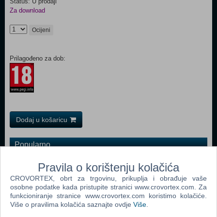
Status: U prodaji
Za download
Ocijeni
Prilagođeno za dob:
Dodaj u košaricu
Popularno
Grand Theft Auto San Andreas (PC)
Pravila o korištenju kolačića
Grand Theft Auto Vice City (PC)
CROVORTEX, obrt za trgovinu, prikuplja i obrađuje vaše
osobne podatke kada pristupite stranici www.crovortex.com. Za
Grand Theft Auto IV (PC)
funkcioniranje stranice www.crovortex.com koristimo kolačiće.
Više o pravilima kolačića saznajte ovdje
Više
.
Call Of Duty 4 Modern Warfare (PC)