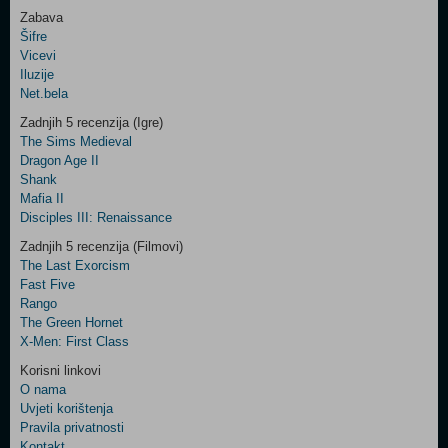
Zabava
Šifre
Control
Vicevi
Field
Iluzije
Two
Net.bela
Newsletter
Zadnjih 5 recenzija (Igre)
The Sims Medieval
Dragon Age II
Shank
Control
Mafia II
Field
Disciples III: Renaissance
Three
Newsletter
Zadnjih 5 recenzija (Filmovi)
The Last Exorcism
Fast Five
Rango
The Green Hornet
X-Men: First Class
Korisni linkovi
O nama
Uvjeti korištenja
Pravila privatnosti
Kontakt