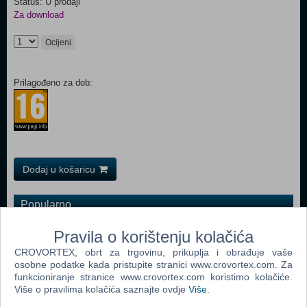
Status: U prodaji
Za download
Ocijeni
Prilagođeno za dob:
Dodaj u košaricu
Popularno
Grand Theft Auto San Andreas (PC)
Pravila o korištenju kolačića
Grand Theft Auto Vice City (PC)
CROVORTEX, obrt za trgovinu, prikuplja i obrađuje vaše
osobne podatke kada pristupite stranici www.crovortex.com. Za
Grand Theft Auto IV (PC)
funkcioniranje stranice www.crovortex.com koristimo kolačiće.
Više o pravilima kolačića saznajte ovdje
Više
.
Call Of Duty 4 Modern Warfare (PC)