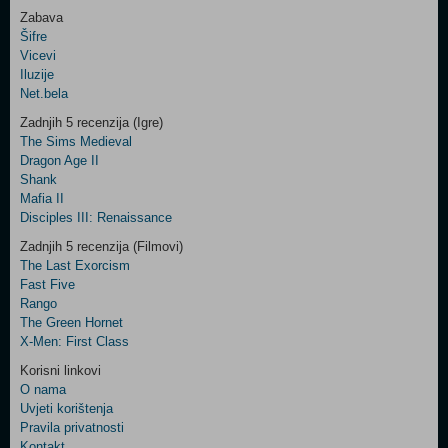
Zabava
Šifre
Control
Vicevi
Field
Iluzije
Two
Net.bela
Newsletter
Zadnjih 5 recenzija (Igre)
The Sims Medieval
Dragon Age II
Shank
Control
Mafia II
Field
Disciples III: Renaissance
Three
Newsletter
Zadnjih 5 recenzija (Filmovi)
The Last Exorcism
Fast Five
Rango
The Green Hornet
X-Men: First Class
Korisni linkovi
O nama
Uvjeti korištenja
Pravila privatnosti
Kontakt