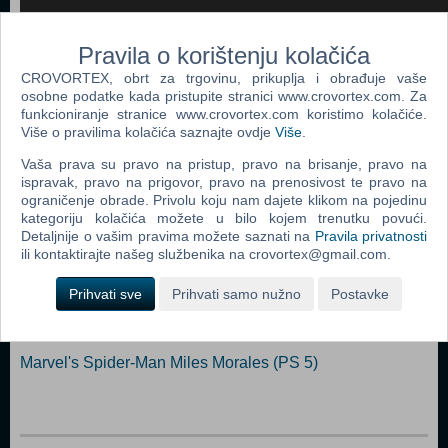
Pravila o korištenju kolačića
CROVORTEX, obrt za trgovinu, prikuplja i obrađuje vaše
osobne podatke kada pristupite stranici www.crovortex.com. Za
funkcioniranje stranice www.crovortex.com koristimo kolačiće.
Dodaj u košaricu
Više o pravilima kolačića saznajte ovdje
Više
.
Vaša prava su pravo na pristup, pravo na brisanje, pravo na
Popularno
ispravak, pravo na prigovor, pravo na prenosivost te pravo na
ograničenje obrade. Privolu koju nam dajete klikom na pojedinu
Returnal (PS 5)
kategoriju kolačića možete u bilo kojem trenutku povući.
Resident Evil Village (N) (PS 5)
Detaljnije o vašim pravima možete saznati na
Pravila privatnosti
ili kontaktirajte našeg službenika na crovortex@gmail.com.
The Nioh Collection (N) (PS 5)
Prihvati sve
Prihvati samo nužno
Postavke
Metro Exodus - Complete Edition (N) (PS 5)
Destruction All Stars (PS 5)
Marvel's Spider-Man Miles Morales (PS 5)