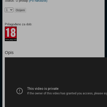
Status: U prodaji
(Po narudžbi)
Ocijeni
Prilagođeno za dob:
Opis