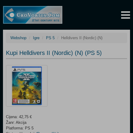
Webshop
Igre
PS 5
Helldivers II (Nordic) (N)
Kupi Helldivers II (Nordic) (N) (PS 5)
Cijena: 42,75 €
Žanr: Akcija
Platforma: PS 5