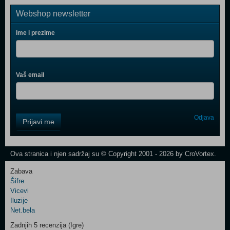
Webshop newsletter
Ime i prezime
Vaš email
Control
Odjava
Prijavi me
Field
One
Newsletter
Ova stranica i njen sadržaj su © Copyright 2001 - 2026 by CroVortex.
Zabava
Šifre
Control
Vicevi
Field
Iluzije
Two
Net.bela
Newsletter
Zadnjih 5 recenzija (Igre)