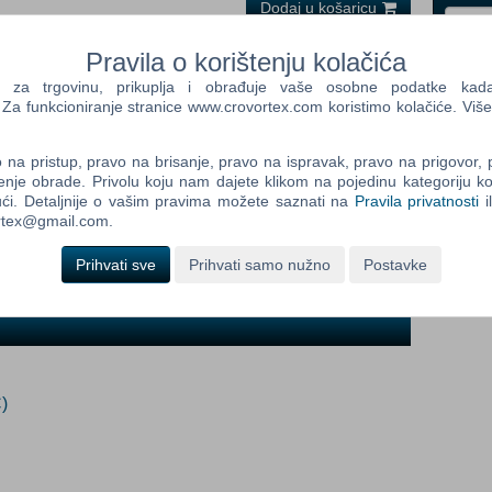
Dodaj u košaricu
i
Pravila o korištenju kolačića
Control
a trgovinu, prikuplja i obrađuje vaše osobne podatke kada p
Prij
Field
a funkcioniranje stranice www.crovortex.com koristimo kolačiće. Više
One
Newsle
na pristup, pravo na brisanje, pravo na ispravak, pravo na prigovor,
dob:
enje obrade. Privolu koju nam dajete klikom na pojedinu kategoriju ko
ći. Detaljnije o vašim pravima možete saznati na
Pravila privatnosti
i
ortex@gmail.com.
Control
Field
Prihvati sve
Prihvati samo nužno
Postavke
Two
Newsle
Control
Field
)
Three
Newsle