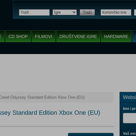
Traži
E
CD SHOP
FILMOVI
DRUŠTVENE IGRE
HARDWARE
Websh
Creed Odyssey Standard Edition Xbox One (EU)
Ime i p
ssey Standard Edition Xbox One (EU)
Vaš ema