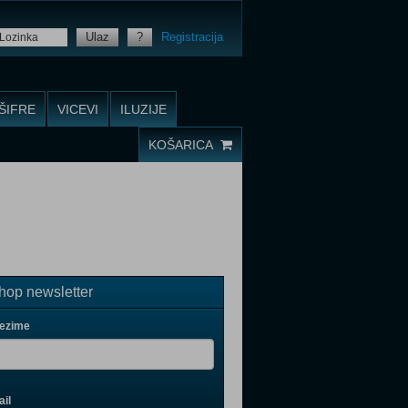
Ulaz
?
Registracija
ŠIFRE
VICEVI
ILUZIJE
KOŠARICA
op newsletter
rezime
il