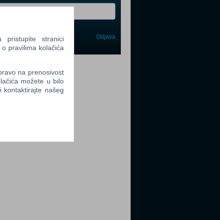
Odjava
ristupite stranici
avi me
 o pravilima kolačića
tter
 pravo na prenosivost
lačića možete u bilo
li kontaktirajte našeg
tter
tter