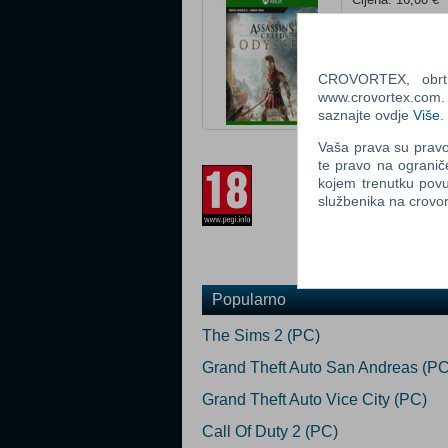
Platforma: PC
Status: U prodaj
Za download
CROVORTEX, obrt z
www.crovortex.com. Z
Ocijeni
saznajte ovdje
Više
.
Vaša prava su pravo 
Prilagođeno za 
te pravo na ogranič
kojem trenutku povu
službenika na crov
Popularno
The Sims 2 (PC)
Grand Theft Auto San Andreas (PC
Grand Theft Auto Vice City (PC)
Call Of Duty 2 (PC)