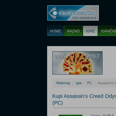
HOME
RAZNO
IGRE
IGRAČK
Webshop
Igre
PC
Assassin's 
Kupi Assassin's Creed Ody
(PC)
Cijena: 16,00 €