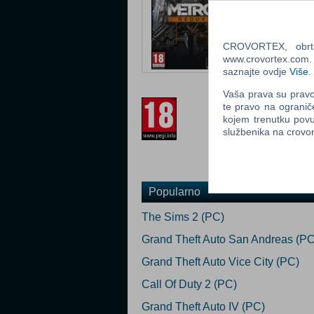
Status: U prodaj
Za download
CROVORTEX, obrt z
Ocijeni
www.crovortex.com. Z
saznajte ovdje
Više
.
Prilagođeno za 
Vaša prava su pravo 
te pravo na ogranič
kojem trenutku povu
službenika na crov
Popularno
The Sims 2 (PC)
Grand Theft Auto San Andreas (PC
Grand Theft Auto Vice City (PC)
Call Of Duty 2 (PC)
Grand Theft Auto IV (PC)