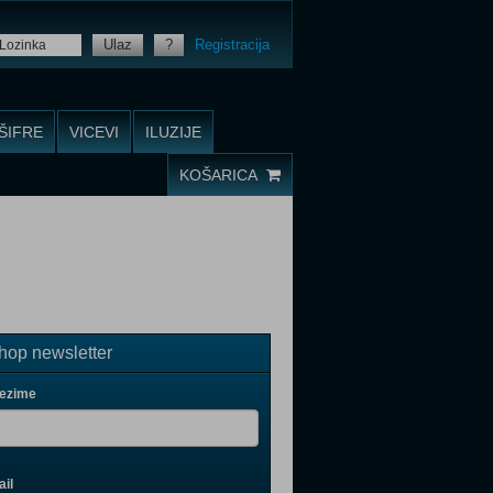
Ulaz
?
Registracija
ŠIFRE
VICEVI
ILUZIJE
KOŠARICA
op newsletter
rezime
il