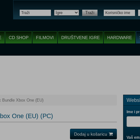
Traži
E
CD SHOP
FILMOVI
DRUŠTVENE IGRE
HARDWARE
Websh
x Bundle Xbox One (EU)
Ime i p
Xbox One (EU) (PC)
Dodaj u košaricu
Vaš ema