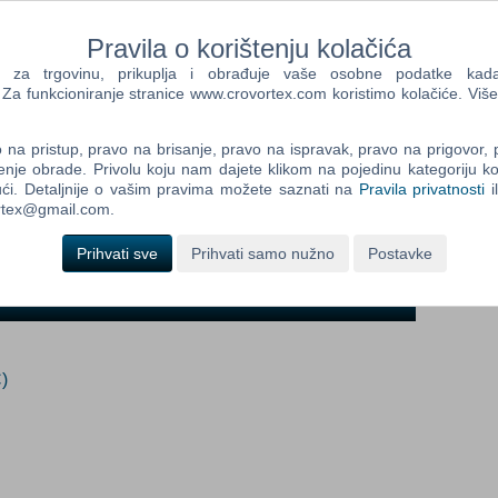
i
Pravila o korištenju kolačića
a trgovinu, prikuplja i obrađuje vaše osobne podatke kada p
Control
Prij
a funkcioniranje stranice www.crovortex.com koristimo kolačiće. Više
Field
One
Newsle
dob:
na pristup, pravo na brisanje, pravo na ispravak, pravo na prigovor,
enje obrade. Privolu koju nam dajete klikom na pojedinu kategoriju ko
ći. Detaljnije o vašim pravima možete saznati na
Pravila privatnosti
i
ortex@gmail.com.
Control
Prihvati sve
Prihvati samo nužno
Postavke
Field
Two
Newsle
)
Control
Field
Three
Newsle