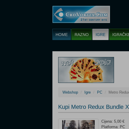
HOME
RAZNO
IGRE
IGRAČK
Webshop
Igre
PC
Metro Redu
Kupi Metro Redux Bundle 
Cijena: 5,00 €
Platforma: PC