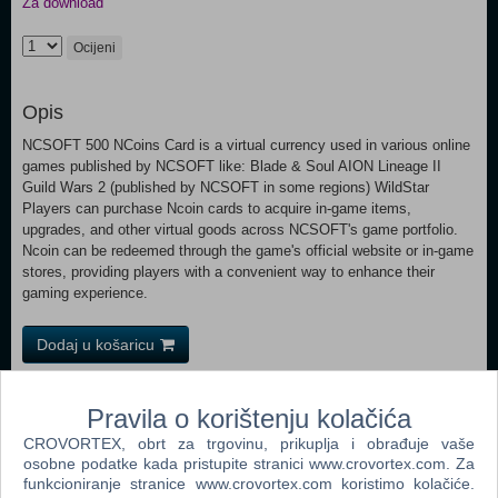
Za download
Ocijeni
Opis
NCSOFT 500 NCoins Card is a virtual currency used in various online
games published by NCSOFT like: Blade & Soul AION Lineage II
Guild Wars 2 (published by NCSOFT in some regions) WildStar
Players can purchase Ncoin cards to acquire in-game items,
upgrades, and other virtual goods across NCSOFT's game portfolio.
Ncoin can be redeemed through the game's official website or in-game
stores, providing players with a convenient way to enhance their
gaming experience.
Dodaj u košaricu
Popularno
Pravila o korištenju kolačića
The Sims 2 (PC)
CROVORTEX, obrt za trgovinu, prikuplja i obrađuje vaše
osobne podatke kada pristupite stranici www.crovortex.com. Za
Grand Theft Auto San Andreas (PC)
funkcioniranje stranice www.crovortex.com koristimo kolačiće.