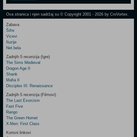
One
Newsletter
Ova stranica i njen sadržaj su © Copyright 2001 - 2026 by CroVortex.
Zabava
Šifre
Control
Vicevi
Field
Iluzije
Two
Net.bela
Newsletter
Zadnjih 5 recenzija (Igre)
The Sims Medieval
Dragon Age II
Shank
Control
Mafia II
Field
Disciples III: Renaissance
Three
Newsletter
Zadnjih 5 recenzija (Filmovi)
The Last Exorcism
Fast Five
Rango
The Green Hornet
X-Men: First Class
Korisni linkovi