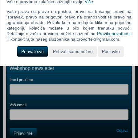
Više o pravilima kolačića saznajte ovdje
Više
.
Grand Theft Auto Vice City (PC)
Vaša prava su pravo na pristup, pravo na brisanje, pravo na
Call Of Duty 2 (PC)
ispravak, pravo na prigovor, pravo na prenosivost te pravo na
ograničenje obrade. Privolu koju nam dajete klikom na pojedinu
Grand Theft Auto IV (PC)
kategoriju kolačića možete u bilo kojem trenutku povući.
Call Of Duty 4 Modern Warfare (PC)
Detaljnije o vašim pravima možete saznati na
Pravila privatnosti
ili kontaktirajte našeg službenika na crovortex@gmail.com.
Prihvati sve
Prihvati samo nužno
Postavke
Webshop newsletter
Ime i prezime
Vaš email
Control
Odjava
Prijavi me
Field