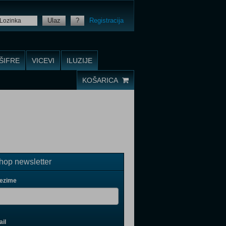
Ulaz
?
Registracija
ŠIFRE
VICEVI
ILUZIJE
KOŠARICA
op newsletter
rezime
il