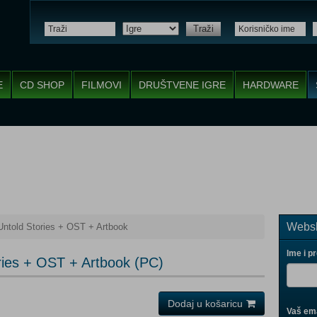
Traži
E
CD SHOP
FILMOVI
DRUŠTVENE IGRE
HARDWARE
Websh
 Untold Stories + OST + Artbook
Ime i p
ories + OST + Artbook (PC)
Dodaj u košaricu
Vaš ema