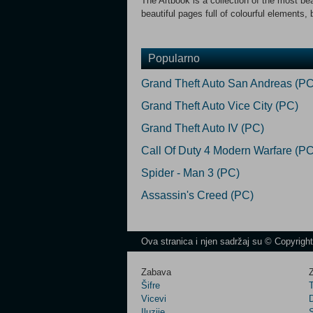
The Artbook is a collection of the most be
beautiful pages full of colourful elements,
Popularno
Grand Theft Auto San Andreas (PC
Grand Theft Auto Vice City (PC)
Grand Theft Auto IV (PC)
Call Of Duty 4 Modern Warfare (PC
Spider - Man 3 (PC)
Assassin's Creed (PC)
Ova stranica i njen sadržaj su © Copyrigh
Zabava
Z
Šifre
Vicevi
Iluzije