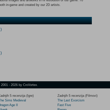
autiful images and artworks in hi resolution of our game. 70
 both in-game and created by our 2D artists.
)
)
t 2001 - 2026 by CroVortex.
adnjih 5 recenzija (Igre)
Zadnjih 5 recenzija (Filmovi)
The Sims Medieval
The Last Exorcism
Dragon Age II
Fast Five
Shank
Rango