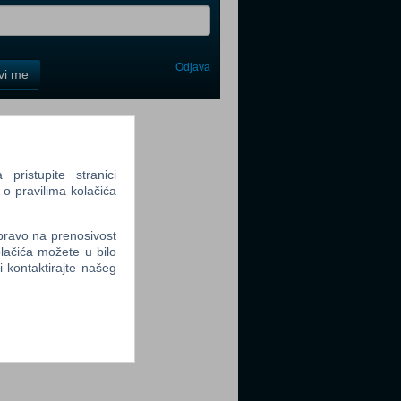
Odjava
avi me
tter
ristupite stranici
 o pravilima kolačića
 pravo na prenosivost
tter
lačića možete u bilo
li kontaktirajte našeg
tter