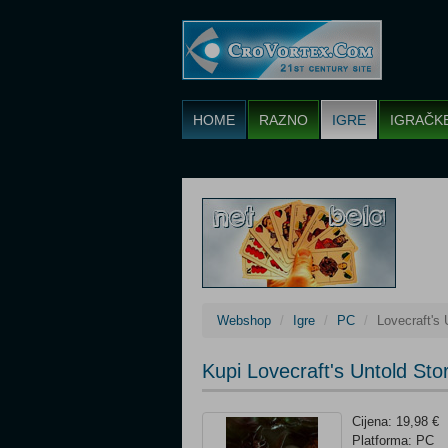
HOME
RAZNO
IGRE
IGRAČK
Webshop
Igre
PC
Lovecraft's
Kupi Lovecraft's Untold St
Cijena: 19,98 €
Platforma: PC