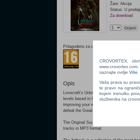
Žanr: Akcija
Status: U prodaj
Za download
Ocijeni
Prilagođeno za dob:
CROVORTEX, obrt z
www.crovortex.com. Z
saznajte ovdje
Više
.
Vaša prava su pravo 
Opis
te pravo na ogranič
Lovecraft’s Untold Stories is an action r
kojem trenutku povu
levels based in H.P. Lovecraft stories, fig
službenika na crov
improving your weapons and gear, solving 
defeat the Great Old Ones and the Outer 
The Original Soundtrack of the game is 
tracks in MP3 format.