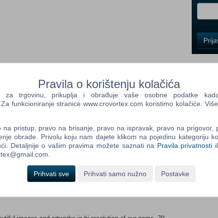
i
Control
Prij
Field
One
Newsle
Pravila o korištenju kolačića
a trgovinu, prikuplja i obrađuje vaše osobne podatke kada p
Control
a funkcioniranje stranice www.crovortex.com koristimo kolačiće. Više
Field
Two
na pristup, pravo na brisanje, pravo na ispravak, pravo na prigovor,
Newsle
enje obrade. Privolu koju nam dajete klikom na pojedinu kategoriju ko
ogue-lite with RPG elements. You explore randomly generated
ći. Detaljnije o vašim pravima možete saznati na
Pravila privatnosti
i
hting cultists and all kinds of monsters from the Mythos,
ortex@gmail.com.
puzzles and challenges, and looking for clues and knowledge to
Control
Gods.
Prihvati sve
Prihvati samo nužno
Postavke
Field
Three
composed by Red Owl & J. Kanevsky and contains 18 amazing
Newsle