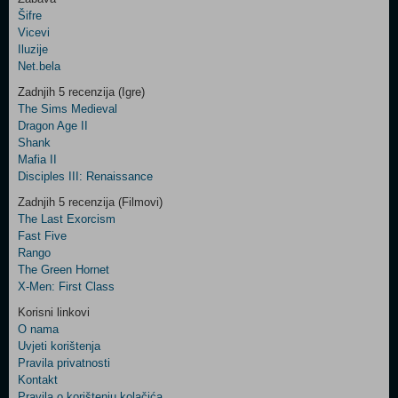
Šifre
Control
Vicevi
Field
Iluzije
Two
Net.bela
Newsletter
Zadnjih 5 recenzija (Igre)
The Sims Medieval
Dragon Age II
Shank
Control
Mafia II
Field
Disciples III: Renaissance
Three
Newsletter
Zadnjih 5 recenzija (Filmovi)
The Last Exorcism
Fast Five
Rango
The Green Hornet
X-Men: First Class
Korisni linkovi
O nama
Uvjeti korištenja
Pravila privatnosti
Kontakt
Pravila o korištenju kolačića