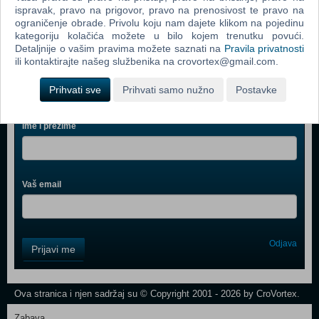
ispravak, pravo na prigovor, pravo na prenosivost te pravo na
Call Of Duty 4 Modern Warfare (PC)
ograničenje obrade. Privolu koju nam dajete klikom na pojedinu
kategoriju kolačića možete u bilo kojem trenutku povući.
Detaljnije o vašim pravima možete saznati na
Pravila privatnosti
ili kontaktirajte našeg službenika na crovortex@gmail.com.
Prihvati sve
Prihvati samo nužno
Postavke
Webshop newsletter
Ime i prezime
Vaš email
Control
Odjava
Prijavi me
Field
One
Newsletter
Ova stranica i njen sadržaj su © Copyright 2001 - 2026 by CroVortex.
Zabava