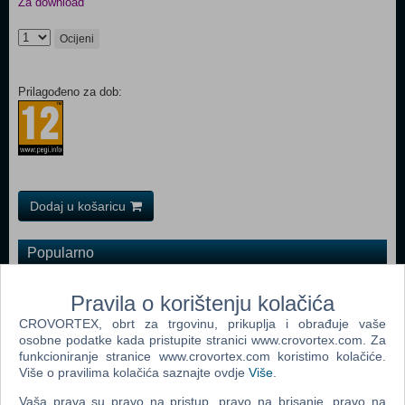
Za download
Ocijeni
Prilagođeno za dob:
Dodaj u košaricu
Popularno
The Sims 2 (PC)
Pravila o korištenju kolačića
Grand Theft Auto San Andreas (PC)
CROVORTEX, obrt za trgovinu, prikuplja i obrađuje vaše
osobne podatke kada pristupite stranici www.crovortex.com. Za
Grand Theft Auto Vice City (PC)
funkcioniranje stranice www.crovortex.com koristimo kolačiće.
Call Of Duty 2 (PC)
Više o pravilima kolačića saznajte ovdje
Više
.
Grand Theft Auto IV (PC)
Vaša prava su pravo na pristup, pravo na brisanje, pravo na