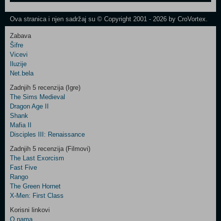
One
Newsletter
Ova stranica i njen sadržaj su © Copyright 2001 - 2026 by CroVortex.
Zabava
Šifre
Control
Vicevi
Field
Iluzije
Two
Net.bela
Newsletter
Zadnjih 5 recenzija (Igre)
The Sims Medieval
Dragon Age II
Shank
Control
Mafia II
Field
Disciples III: Renaissance
Three
Newsletter
Zadnjih 5 recenzija (Filmovi)
The Last Exorcism
Fast Five
Rango
The Green Hornet
X-Men: First Class
Korisni linkovi
O nama