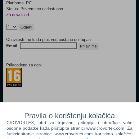
Platforma: PC
Status: Privremeno nedostupno
Za download
Ocijeni
Obavijesti me kada proizvod postane dostupan:
Email
:
Prijavi me
Prilagođeno za dob:
Popularno
Pravila o korištenju kolačića
The Sims 2 (PC)
CROVORTEX, obrt za trgovinu, prikuplja i obrađuje vaše
osobne podatke kada pristupite stranici www.crovortex.com. Za
Grand Theft Auto San Andreas (PC)
funkcioniranje stranice www.crovortex.com koristimo kolačiće.