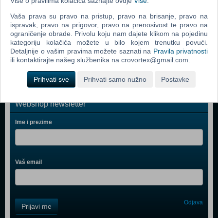
Više o pravilima kolačića saznajte ovdje
Više
.
Grand Theft Auto Vice City (PC)
Vaša prava su pravo na pristup, pravo na brisanje, pravo na
Call Of Duty 2 (PC)
ispravak, pravo na prigovor, pravo na prenosivost te pravo na
Grand Theft Auto IV (PC)
ograničenje obrade. Privolu koju nam dajete klikom na pojedinu
kategoriju kolačića možete u bilo kojem trenutku povući.
Call Of Duty 4 Modern Warfare (PC)
Detaljnije o vašim pravima možete saznati na
Pravila privatnosti
ili kontaktirajte našeg službenika na crovortex@gmail.com.
Prihvati sve
Prihvati samo nužno
Postavke
Webshop newsletter
Ime i prezime
Vaš email
Control
Odjava
Prijavi me
Field