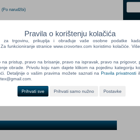
i
(Po narudžbi)
Control
Prij
Field
Pravila o korištenju kolačića
One
Newsle
a trgovinu, prikuplja i obrađuje vaše osobne podatke kada p
dob:
a funkcioniranje stranice www.crovortex.com koristimo kolačiće. Više
na pristup, pravo na brisanje, pravo na ispravak, pravo na prigovor,
Control
enje obrade. Privolu koju nam dajete klikom na pojedinu kategoriju ko
Field
ći. Detaljnije o vašim pravima možete saznati na
Pravila privatnosti
i
Two
ortex@gmail.com.
Newsle
Prihvati sve
Prihvati samo nužno
Postavke
Control
Field
Three
Newsle