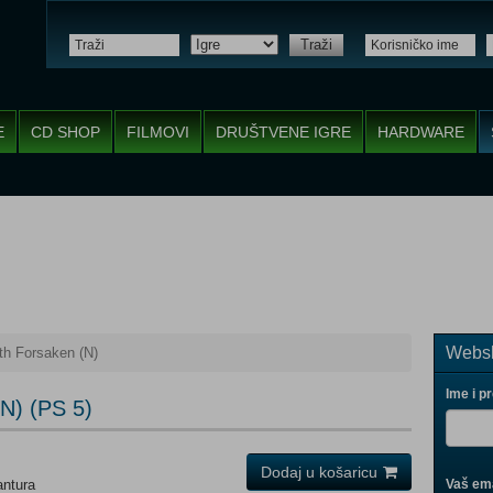
Traži
E
CD SHOP
FILMOVI
DRUŠTVENE IGRE
HARDWARE
Websh
th Forsaken (N)
Ime i p
(N) (PS 5)
Dodaj u košaricu
antura
Vaš ema