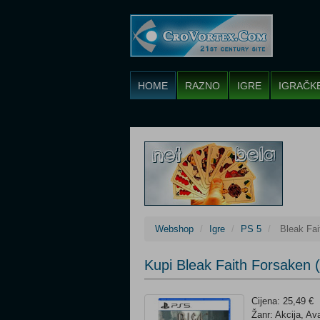
HOME
RAZNO
IGRE
IGRAČK
Webshop
Igre
PS 5
Bleak Fai
Kupi Bleak Faith Forsaken 
Cijena: 25,49 €
Žanr: Akcija, Av