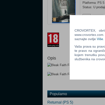
Platforma: PS 5
Status: U prodaj
Ocijeni
CROVORTEX, obrt z
Prilagođeno za 
www.crovortex.com. Z
saznajte ovdje
Više
.
Vaša prava su pravo 
te pravo na ogranič
kojem trenutku povu
Opis
službenika na crov
Popularno
Returnal (PS 5)