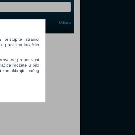
Odjava
avi me
tter
ristupite stranici
 o pravilima kolačića
 pravo na prenosivost
lačića možete u bilo
li kontaktirajte našeg
tter
tter