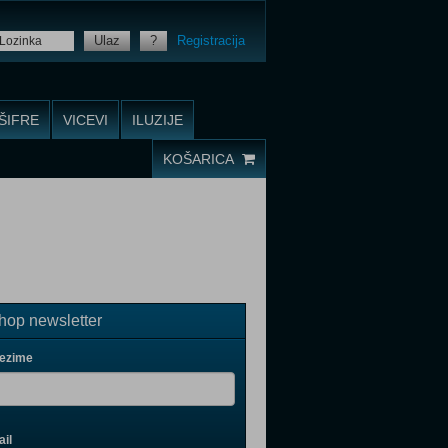
Ulaz
?
Registracija
ŠIFRE
VICEVI
ILUZIJE
KOŠARICA
op newsletter
rezime
il