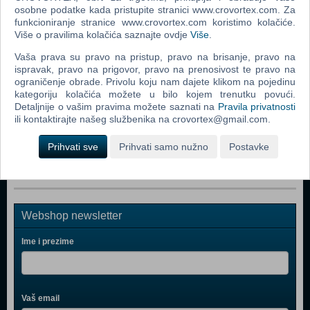
Popularno
osobne podatke kada pristupite stranici www.crovortex.com. Za
funkcioniranje stranice www.crovortex.com koristimo kolačiće.
Returnal (PS 5)
Više o pravilima kolačića saznajte ovdje
Više
.
Resident Evil Village (N) (PS 5)
Vaša prava su pravo na pristup, pravo na brisanje, pravo na
ispravak, pravo na prigovor, pravo na prenosivost te pravo na
The Nioh Collection (N) (PS 5)
ograničenje obrade. Privolu koju nam dajete klikom na pojedinu
Metro Exodus - Complete Edition (N) (PS 5)
kategoriju kolačića možete u bilo kojem trenutku povući.
Detaljnije o vašim pravima možete saznati na
Pravila privatnosti
Destruction All Stars (PS 5)
ili kontaktirajte našeg službenika na crovortex@gmail.com.
Marvel's Spider-Man Miles Morales (PS 5)
Prihvati sve
Prihvati samo nužno
Postavke
Webshop newsletter
Ime i prezime
Vaš email