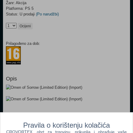
Žanr: Akcija
Platforma: PS 5
Status: U prodaji
(Po narudžbi)
Ocijeni
Prilagođeno za dob:
Opis
Dodaj u košaricu
Pravila o korištenju kolačića
CROVORTEX, obrt za trgovinu, prikuplja i obrađuje vaše