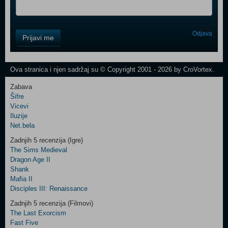
Control
Odjava
Prijavi me
Field
One
Newsletter
Ova stranica i njen sadržaj su © Copyright 2001 - 2026 by CroVortex.
Zabava
Šifre
Control
Vicevi
Field
Iluzije
Two
Net.bela
Newsletter
Zadnjih 5 recenzija (Igre)
The Sims Medieval
Dragon Age II
Shank
Control
Mafia II
Field
Disciples III: Renaissance
Three
Newsletter
Zadnjih 5 recenzija (Filmovi)
The Last Exorcism
Fast Five