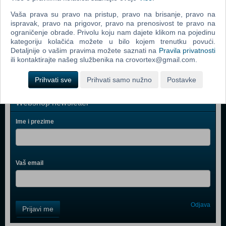
Zoo Tycoon 2 Extinct Animals (PC)
Vaša prava su pravo na pristup, pravo na brisanje, pravo na
ispravak, pravo na prigovor, pravo na prenosivost te pravo na
Littlest Pet Shop (PC)
ograničenje obrade. Privolu koju nam dajete klikom na pojedinu
kategoriju kolačića možete u bilo kojem trenutku povući.
Microsoft Flight Simulator X (PC)
Detaljnije o vašim pravima možete saznati na
Pravila privatnosti
ili kontaktirajte našeg službenika na crovortex@gmail.com.
Prihvati sve
Prihvati samo nužno
Postavke
Webshop newsletter
Ime i prezime
Vaš email
Control
Odjava
Prijavi me
Field
One