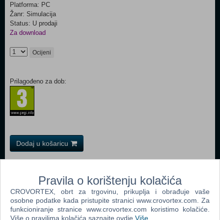
Platforma: PC
Žanr: Simulacija
Status: U prodaji
Za download
Ocijeni
Prilagođeno za dob:
Dodaj u košaricu
Popularno
Pravila o korištenju kolačića
The Sims 3 (PC)
CROVORTEX, obrt za trgovinu, prikuplja i obrađuje vaše
osobne podatke kada pristupite stranici www.crovortex.com. Za
John Deere American Farmer Deluxe (PC)
funkcioniranje stranice www.crovortex.com koristimo kolačiće.
The Sims Pet Stories (PC)
Više o pravilima kolačića saznajte ovdje
Više
.