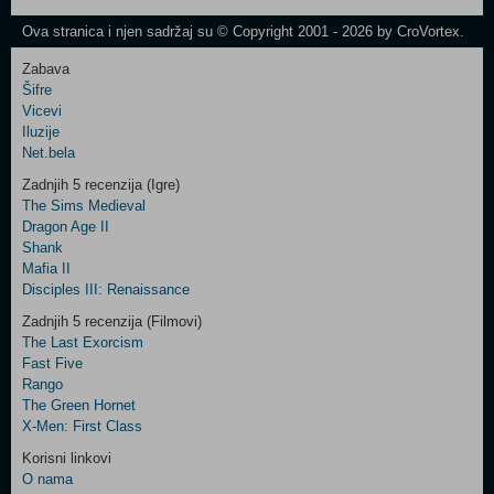
Newsletter
Ova stranica i njen sadržaj su © Copyright 2001 - 2026 by CroVortex.
Zabava
Šifre
Control
Vicevi
Field
Iluzije
Two
Net.bela
Newsletter
Zadnjih 5 recenzija (Igre)
The Sims Medieval
Dragon Age II
Shank
Control
Mafia II
Field
Disciples III: Renaissance
Three
Newsletter
Zadnjih 5 recenzija (Filmovi)
The Last Exorcism
Fast Five
Rango
The Green Hornet
X-Men: First Class
Korisni linkovi
O nama