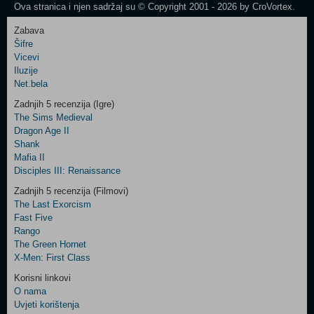
Ova stranica i njen sadržaj su © Copyright 2001 - 2026 by CroVortex.
Zabava
Šifre
Control
Vicevi
Field
Iluzije
Two
Net.bela
Newsletter
Zadnjih 5 recenzija (Igre)
The Sims Medieval
Dragon Age II
Shank
Control
Mafia II
Field
Disciples III: Renaissance
Three
Newsletter
Zadnjih 5 recenzija (Filmovi)
The Last Exorcism
Fast Five
Rango
The Green Hornet
X-Men: First Class
Korisni linkovi
O nama
Uvjeti korištenja