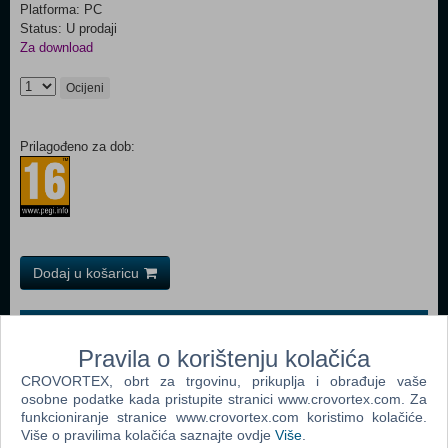
Platforma: PC
Status: U prodaji
Za download
Ocijeni
Prilagođeno za dob:
Dodaj u košaricu
Popularno
Pravila o korištenju kolačića
The Sims 2 (PC)
CROVORTEX, obrt za trgovinu, prikuplja i obrađuje vaše
Grand Theft Auto San Andreas (PC)
osobne podatke kada pristupite stranici www.crovortex.com. Za
funkcioniranje stranice www.crovortex.com koristimo kolačiće.
Grand Theft Auto Vice City (PC)
Više o pravilima kolačića saznajte ovdje
Više
.