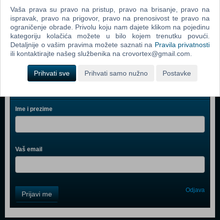
Call Of Duty 2 (PC)
Vaša prava su pravo na pristup, pravo na brisanje, pravo na
ispravak, pravo na prigovor, pravo na prenosivost te pravo na
Grand Theft Auto IV (PC)
ograničenje obrade. Privolu koju nam dajete klikom na pojedinu
Call Of Duty 4 Modern Warfare (PC)
kategoriju kolačića možete u bilo kojem trenutku povući.
Detaljnije o vašim pravima možete saznati na
Pravila privatnosti
ili kontaktirajte našeg službenika na crovortex@gmail.com.
Prihvati sve
Prihvati samo nužno
Postavke
Webshop newsletter
Ime i prezime
Vaš email
Control
Odjava
Prijavi me
Field
One
Newsletter