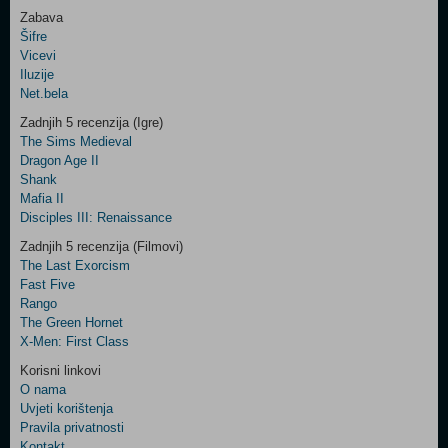
Zabava
Šifre
Control
Vicevi
Field
Iluzije
Two
Net.bela
Newsletter
Zadnjih 5 recenzija (Igre)
The Sims Medieval
Dragon Age II
Shank
Control
Mafia II
Field
Disciples III: Renaissance
Three
Newsletter
Zadnjih 5 recenzija (Filmovi)
The Last Exorcism
Fast Five
Rango
The Green Hornet
X-Men: First Class
Korisni linkovi
O nama
Uvjeti korištenja
Pravila privatnosti
Kontakt