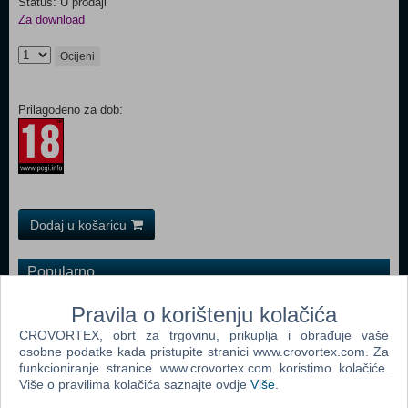
Status: U prodaji
Za download
Ocijeni
Prilagođeno za dob:
Dodaj u košaricu
Popularno
Classic Arcade Games (PC)
Pravila o korištenju kolačića
Dig Dog Out (PC)
CROVORTEX, obrt za trgovinu, prikuplja i obrađuje vaše
osobne podatke kada pristupite stranici www.crovortex.com. Za
Arcade Collection (PC)
funkcioniranje stranice www.crovortex.com koristimo kolačiće.
Više o pravilima kolačića saznajte ovdje
Više
.
Best Of Games Arcade (PC)