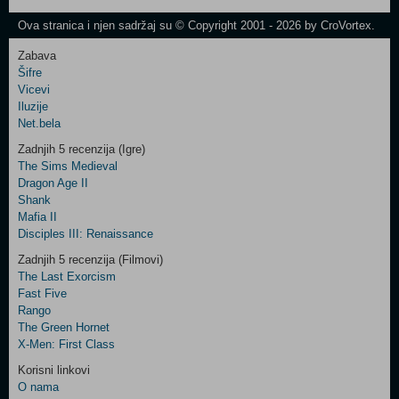
Newsletter
Ova stranica i njen sadržaj su © Copyright 2001 - 2026 by CroVortex.
Zabava
Šifre
Control
Vicevi
Field
Iluzije
Two
Net.bela
Newsletter
Zadnjih 5 recenzija (Igre)
The Sims Medieval
Dragon Age II
Shank
Control
Mafia II
Field
Disciples III: Renaissance
Three
Newsletter
Zadnjih 5 recenzija (Filmovi)
The Last Exorcism
Fast Five
Rango
The Green Hornet
X-Men: First Class
Korisni linkovi
O nama