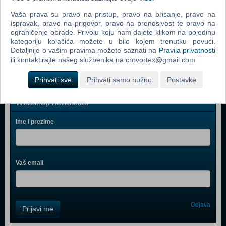
Zoo Tycoon 2 Extinct Animals (PC)
Vaša prava su pravo na pristup, pravo na brisanje, pravo na
ispravak, pravo na prigovor, pravo na prenosivost te pravo na
Littlest Pet Shop (PC)
ograničenje obrade. Privolu koju nam dajete klikom na pojedinu
kategoriju kolačića možete u bilo kojem trenutku povući.
Microsoft Flight Simulator X (PC)
Detaljnije o vašim pravima možete saznati na
Pravila privatnosti
ili kontaktirajte našeg službenika na crovortex@gmail.com.
Prihvati sve
Prihvati samo nužno
Postavke
Webshop newsletter
Ime i prezime
Vaš email
Control
Odjava
Prijavi me
Field
One