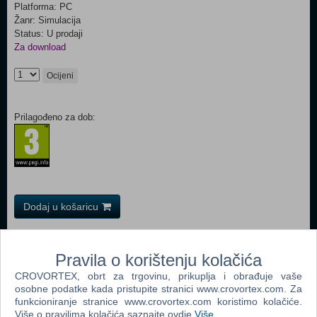
Platforma: PC
Žanr: Simulacija
Status: U prodaji
Za download
Ocijeni
Prilagođeno za dob:
Dodaj u košaricu
Popularno
Pravila o korištenju kolačića
The Sims 3 (PC)
CROVORTEX, obrt za trgovinu, prikuplja i obrađuje vaše
osobne podatke kada pristupite stranici www.crovortex.com. Za
John Deere American Farmer Deluxe (PC)
funkcioniranje stranice www.crovortex.com koristimo kolačiće.
The Sims Pet Stories (PC)
Više o pravilima kolačića saznajte ovdje
Više
.