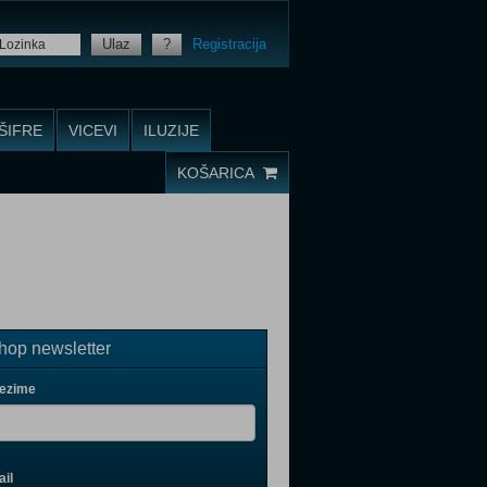
Ulaz
?
Registracija
ŠIFRE
VICEVI
ILUZIJE
KOŠARICA
op newsletter
rezime
il