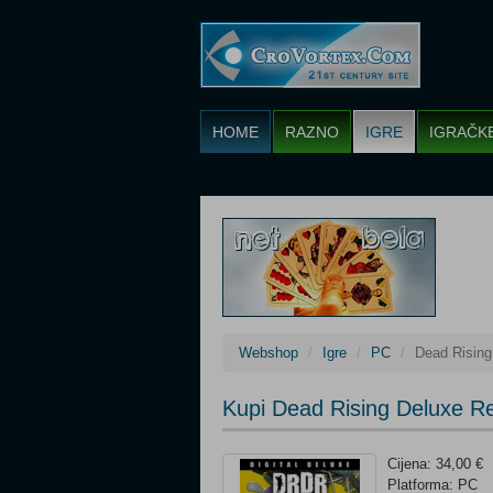
HOME
RAZNO
IGRE
IGRAČK
Webshop
Igre
PC
Dead Rising
Kupi Dead Rising Deluxe Re
Cijena: 34,00 €
Platforma: PC