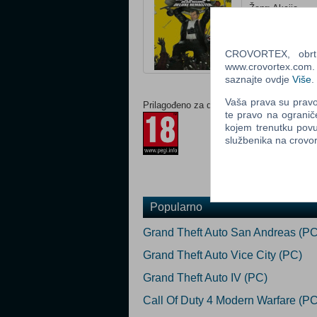
Žanr: Akcija
Status: U prodaj
Za download
CROVORTEX, obrt z
Ocijeni
www.crovortex.com. Z
saznajte ovdje
Više
.
Vaša prava su pravo 
Prilagođeno za dob:
te pravo na ogranič
kojem trenutku povu
službenika na crov
Popularno
Grand Theft Auto San Andreas (PC
Grand Theft Auto Vice City (PC)
Grand Theft Auto IV (PC)
Call Of Duty 4 Modern Warfare (PC