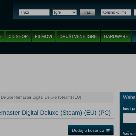
Traži
E
CD SHOP
FILMOVI
DRUŠTVENE IGRE
HARDWARE
Websh
 Deluxe Remaster Digital Deluxe (Steam) (EU)
Ime i p
master Digital Deluxe (Steam) (EU) (PC)
Dodaj u košaricu
Vaš ema