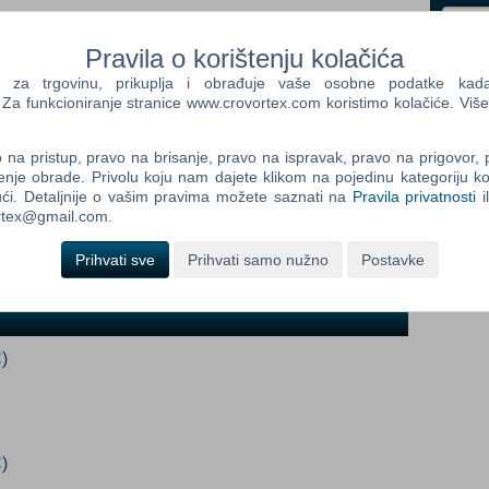
i
Pravila o korištenju kolačića
Control
a trgovinu, prikuplja i obrađuje vaše osobne podatke kada p
Prij
Field
a funkcioniranje stranice www.crovortex.com koristimo kolačiće. Više
One
Newsle
na pristup, pravo na brisanje, pravo na ispravak, pravo na prigovor,
enje obrade. Privolu koju nam dajete klikom na pojedinu kategoriju ko
ći. Detaljnije o vašim pravima možete saznati na
Pravila privatnosti
i
ortex@gmail.com.
Control
Field
Prihvati sve
Prihvati samo nužno
Postavke
Two
Newsle
)
Control
Field
Three
Newsle
)