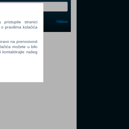
ristupite stranici
Odjava
avi me
 o pravilima kolačića
tter
 pravo na prenosivost
lačića možete u bilo
li kontaktirajte našeg
tter
tter