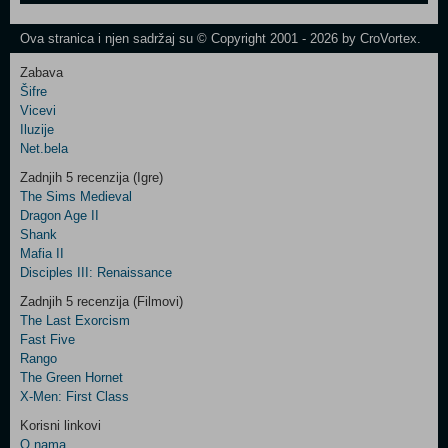
One
Newsletter
Ova stranica i njen sadržaj su © Copyright 2001 - 2026 by CroVortex.
Zabava
Šifre
Control
Vicevi
Field
Iluzije
Two
Net.bela
Newsletter
Zadnjih 5 recenzija (Igre)
The Sims Medieval
Dragon Age II
Shank
Control
Mafia II
Field
Disciples III: Renaissance
Three
Newsletter
Zadnjih 5 recenzija (Filmovi)
The Last Exorcism
Fast Five
Rango
The Green Hornet
X-Men: First Class
Korisni linkovi
O nama