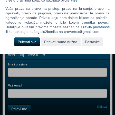
Više o pravilima kolačića saznajte ovdje
Više
.
Grand Theft Auto V (Xbox One)
Vaša prava su pravo na pristup, pravo na brisanje, pravo na
Watch Dogs (N) (Xbox One)
ispravak, pravo na prigovor, pravo na prenosivost te pravo na
Star Wars Battlefront (Xbox One)
ograničenje obrade. Privolu koju nam dajete klikom na pojedinu
kategoriju kolačića možete u bilo kojem trenutku povući.
WWE 2K15 (Xbox One)
Detaljnije o vašim pravima možete saznati na
Pravila privatnosti
ili kontaktirajte našeg službenika na crovortex@gmail.com.
Prihvati sve
Prihvati samo nužno
Postavke
Webshop newsletter
Ime i prezime
Vaš email
Control
Odjava
Prijavi me
Field