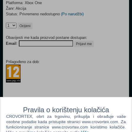
Platforma: Xbox One
Žanr: Akcija
Status: Privremeno nedostupno
(Po narudžbi)
Ocijeni
Obavijesti me kada proizvod postane dostupan:
Email
:
Prijavi me
Prilagođeno za dob:
Popularno
Pravila o korištenju kolačića
EA Sports UFC 2 (Xbox One)
CROVORTEX, obrt za trgovinu, prikuplja i obrađuje vaše
osobne podatke kada pristupite stranici www.crovortex.com. Za
Assassin's Creed Unity CD Key (Xbox One)
funkcioniranje stranice www.crovortex.com koristimo kolačiće.