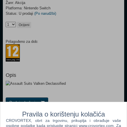
Žanr: Akcija
Platforma: Nintendo Switch
Status: U prodaji
(Po narudžbi)
Ocijeni
Prilagođeno za dob:
Opis
Dodaj u košaricu
Pravila o korištenju kolačića
Popularno
CROVORTEX, obrt za trgovinu, prikuplja i obrađuje vaše
osobne podatke kada pristupite stranici www.crovortex.com. Za