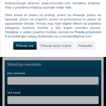
LEGO Marvel Super heroes 2 (N) (Nintendo Switch)
funkcioniranje stranice www.crovortex.com koristimo kolačiće.
Više o pravilima kolačića saznajte ovdje
Više
.
Arms (N) (Nintendo Switch)
Vaša prava su pravo na pristup, pravo na brisanje, pravo na
LEGO City Undercover (UK/DK) (N) (Nintendo Switch)
ispravak, pravo na prigovor, pravo na prenosivost te pravo na
LEGO City Undercover (Nintendo Switch)
ograničenje obrade. Privolu koju nam dajete klikom na pojedinu
kategoriju kolačića možete u bilo kojem trenutku povući.
The Binding of Isaac Afterbirth + (N) (Nintendo Switch)
Detaljnije o vašim pravima možete saznati na
Pravila privatnosti
ili kontaktirajte našeg službenika na crovortex@gmail.com.
Has-Been Heroes (N) (Nintendo Switch)
Prihvati sve
Prihvati samo nužno
Postavke
Webshop newsletter
Ime i prezime
Vaš email