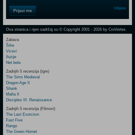
Control
Odjava
Prijavi me
Field
One
Newsletter
Ova stranica i njen sadržaj su © Copyright 2001 - 2026 by CroVortex.
Zabava
Šifre
Control
Vicevi
Field
Iluzije
Two
Net.bela
Newsletter
Zadnjih 5 recenzija (Igre)
The Sims Medieval
Dragon Age II
Shank
Control
Mafia II
Field
Disciples III: Renaissance
Three
Newsletter
Zadnjih 5 recenzija (Filmovi)
The Last Exorcism
Fast Five
Rango
The Green Hornet