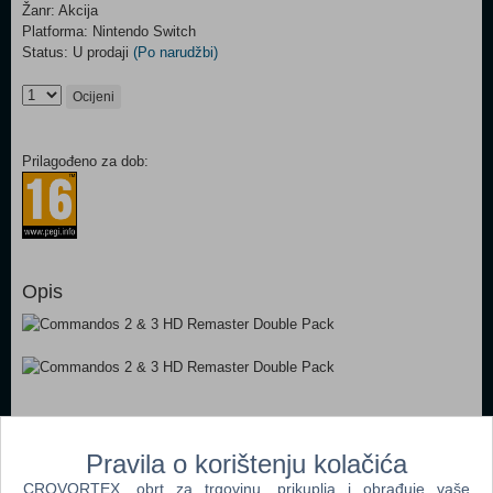
Žanr: Akcija
Platforma: Nintendo Switch
Status: U prodaji
(Po narudžbi)
Ocijeni
Prilagođeno za dob:
Opis
Dodaj u košaricu
Pravila o korištenju kolačića
CROVORTEX, obrt za trgovinu, prikuplja i obrađuje vaše