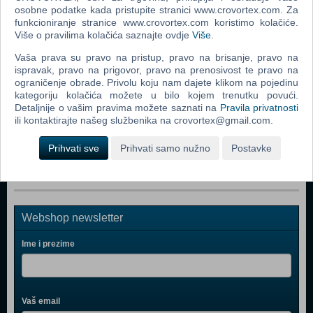
Popularno
osobne podatke kada pristupite stranici www.crovortex.com. Za
funkcioniranje stranice www.crovortex.com koristimo kolačiće.
LEGO Marvel Super heroes 2 (N) (Nintendo Switch)
Više o pravilima kolačića saznajte ovdje
Više
.
Arms (N) (Nintendo Switch)
Vaša prava su pravo na pristup, pravo na brisanje, pravo na
ispravak, pravo na prigovor, pravo na prenosivost te pravo na
LEGO City Undercover (UK/DK) (N) (Nintendo Switch)
ograničenje obrade. Privolu koju nam dajete klikom na pojedinu
LEGO City Undercover (Nintendo Switch)
kategoriju kolačića možete u bilo kojem trenutku povući.
Detaljnije o vašim pravima možete saznati na
Pravila privatnosti
The Binding of Isaac Afterbirth + (N) (Nintendo Switch)
ili kontaktirajte našeg službenika na crovortex@gmail.com.
Has-Been Heroes (N) (Nintendo Switch)
Prihvati sve
Prihvati samo nužno
Postavke
Webshop newsletter
Ime i prezime
Vaš email