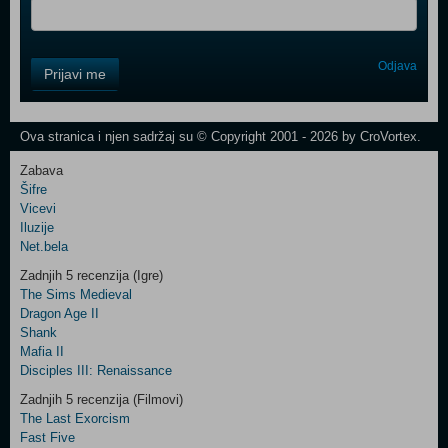
Control
Odjava
Prijavi me
Field
One
Newsletter
Ova stranica i njen sadržaj su © Copyright 2001 - 2026 by CroVortex.
Zabava
Šifre
Control
Vicevi
Field
Iluzije
Two
Net.bela
Newsletter
Zadnjih 5 recenzija (Igre)
The Sims Medieval
Dragon Age II
Shank
Control
Mafia II
Field
Disciples III: Renaissance
Three
Newsletter
Zadnjih 5 recenzija (Filmovi)
The Last Exorcism
Fast Five