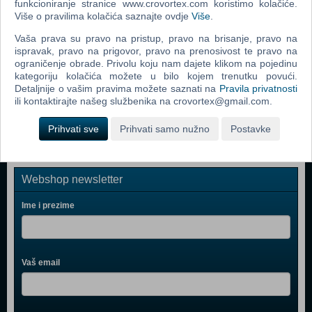
One Piece Unlimited World Red - Deluxe Edition (N)
funkcioniranje stranice www.crovortex.com koristimo kolačiće.
Više o pravilima kolačića saznajte ovdje
Više
.
(Nintendo Switch)
Vaša prava su pravo na pristup, pravo na brisanje, pravo na
Lumo (N) (Nintendo Switch)
ispravak, pravo na prigovor, pravo na prenosivost te pravo na
Little Dew 2 + (N) (Nintendo Switch)
ograničenje obrade. Privolu koju nam dajete klikom na pojedinu
kategoriju kolačića možete u bilo kojem trenutku povući.
Minecraft Story Mode The Complete Adventure (N)
Detaljnije o vašim pravima možete saznati na
Pravila privatnosti
(Nintendo Switch)
ili kontaktirajte našeg službenika na crovortex@gmail.com.
Prihvati sve
Prihvati samo nužno
Postavke
Webshop newsletter
Ime i prezime
Vaš email