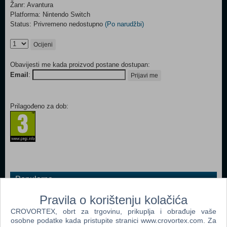
Žanr: Avantura
Platforma: Nintendo Switch
Status: Privremeno nedostupno
(Po narudžbi)
Ocijeni
Obavijesti me kada proizvod postane dostupan:
Email
:
Prijavi me
Prilagođeno za dob:
Popularno
Syberia Replay (Code in a Box) (N) (Nintendo Switch)
Pravila o korištenju kolačića
CROVORTEX, obrt za trgovinu, prikuplja i obrađuje vaše
Minecraft Bedrock Edition (Nintendo Switch)
osobne podatke kada pristupite stranici www.crovortex.com. Za