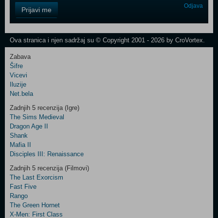
Control
Odjava
Prijavi me
Field
One
Newsletter
Ova stranica i njen sadržaj su © Copyright 2001 - 2026 by CroVortex.
Zabava
Šifre
Control
Vicevi
Field
Iluzije
Two
Net.bela
Newsletter
Zadnjih 5 recenzija (Igre)
The Sims Medieval
Dragon Age II
Shank
Control
Mafia II
Field
Disciples III: Renaissance
Three
Newsletter
Zadnjih 5 recenzija (Filmovi)
The Last Exorcism
Fast Five
Rango
The Green Hornet
X-Men: First Class