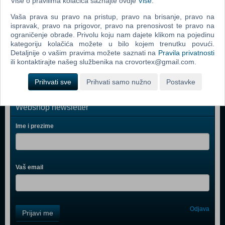
Više o pravilima kolačića saznajte ovdje
Više
.
Grand Theft Auto Vice City (PC)
Vaša prava su pravo na pristup, pravo na brisanje, pravo na
Call Of Duty 2 (PC)
ispravak, pravo na prigovor, pravo na prenosivost te pravo na
ograničenje obrade. Privolu koju nam dajete klikom na pojedinu
Grand Theft Auto IV (PC)
kategoriju kolačića možete u bilo kojem trenutku povući.
Call Of Duty 4 Modern Warfare (PC)
Detaljnije o vašim pravima možete saznati na
Pravila privatnosti
ili kontaktirajte našeg službenika na crovortex@gmail.com.
Prihvati sve
Prihvati samo nužno
Postavke
Webshop newsletter
Ime i prezime
Vaš email
Control
Odjava
Prijavi me
Field