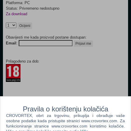
Platforma: PC
Status: Privremeno nedostupno
Za download
Ocijeni
Obavijesti me kada proizvod postane dostupan:
Email
:
Prijavi me
Prilagođeno za dob:
Popularno
Pravila o korištenju kolačića
The Sims 2 (PC)
CROVORTEX, obrt za trgovinu, prikuplja i obrađuje vaše
osobne podatke kada pristupite stranici www.crovortex.com. Za
Grand Theft Auto San Andreas (PC)
funkcioniranje stranice www.crovortex.com koristimo kolačiće.