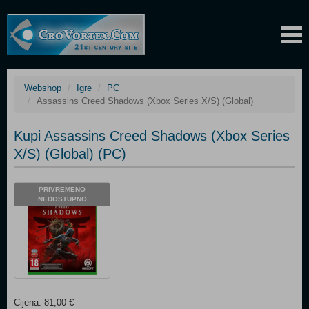
Webshop
Igre
PC
Assassins Creed Shadows (Xbox Series X/S) (Global)
Kupi Assassins Creed Shadows (Xbox Series
X/S) (Global) (PC)
PRIVREMENO
NEDOSTUPNO
Cijena: 81,00 €