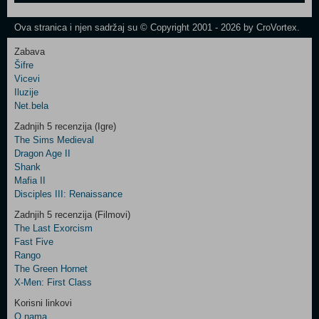
One
Newsletter
Ova stranica i njen sadržaj su © Copyright 2001 - 2026 by CroVortex.
Zabava
Šifre
Control
Vicevi
Field
Iluzije
Two
Net.bela
Newsletter
Zadnjih 5 recenzija (Igre)
The Sims Medieval
Dragon Age II
Shank
Control
Mafia II
Field
Disciples III: Renaissance
Three
Newsletter
Zadnjih 5 recenzija (Filmovi)
The Last Exorcism
Fast Five
Rango
The Green Hornet
X-Men: First Class
Korisni linkovi
O nama