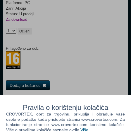
Platforma: PC
Žanr: Akcija
Status: U prodaji
Za download
Ocijeni
Prilagođeno za dob:
Dodaj u košaricu
Popularno
Pravila o korištenju kolačića
Grand Theft Auto San Andreas (PC)
CROVORTEX, obrt za trgovinu, prikuplja i obrađuje vaše
osobne podatke kada pristupite stranici www.crovortex.com. Za
Grand Theft Auto Vice City (PC)
funkcioniranje stranice www.crovortex.com koristimo kolačiće.
Grand Theft Auto IV (PC)
Više o pravilima kolačića saznajte ovdje
Više
.