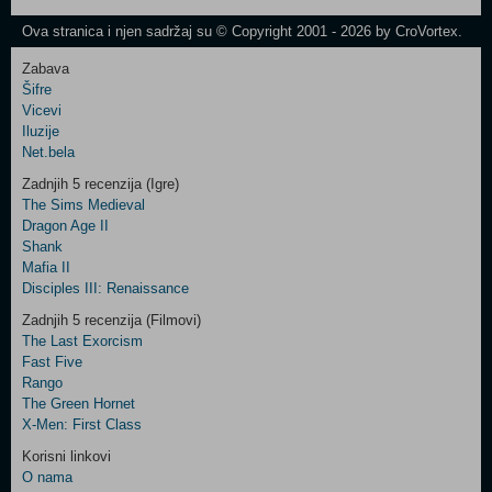
Newsletter
Ova stranica i njen sadržaj su © Copyright 2001 - 2026 by CroVortex.
Zabava
Šifre
Control
Vicevi
Field
Iluzije
Two
Net.bela
Newsletter
Zadnjih 5 recenzija (Igre)
The Sims Medieval
Dragon Age II
Shank
Control
Mafia II
Field
Disciples III: Renaissance
Three
Newsletter
Zadnjih 5 recenzija (Filmovi)
The Last Exorcism
Fast Five
Rango
The Green Hornet
X-Men: First Class
Korisni linkovi
O nama