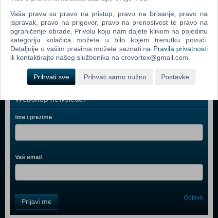
Call Of Duty 4 Modern Warfare (PC)
Vaša prava su pravo na pristup, pravo na brisanje, pravo na
ispravak, pravo na prigovor, pravo na prenosivost te pravo na
Spider - Man 3 (PC)
ograničenje obrade. Privolu koju nam dajete klikom na pojedinu
kategoriju kolačića možete u bilo kojem trenutku povući.
Assassin's Creed (PC)
Detaljnije o vašim pravima možete saznati na
Pravila privatnosti
ili kontaktirajte našeg službenika na crovortex@gmail.com.
Prihvati sve
Prihvati samo nužno
Postavke
Webshop newsletter
Ime i prezime
Vaš email
Control
Odjava
Prijavi me
Field
One