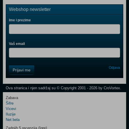
Webshop newsletter
Ime i prezime
Vaš email
Control
Odjava
Prijavi me
Field
One
Newsletter
Ova stranica i njen sadržaj su © Copyright 2001 - 2026 by CroVortex.
Zabava
Šifre
Control
Vicevi
Field
Iluzije
Two
Net.bela
Newsletter
Zadnjih 5 recenzija (Igre)