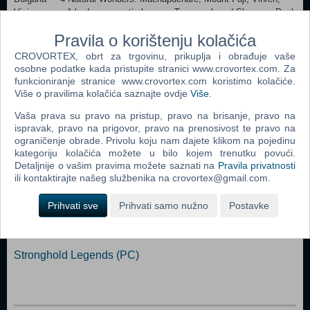
Vinicunca - 1 badge cosmetic bonus • Tecumseh and Shawnee Pack
• Deluxe Content Pack, which includes: - 2 leader personas: Xerxes,
Pravila o korištenju kolačića
The Achaemenid and Friedrich, Baroque - 4 profile customizations -
1 alternate scout skin
CROVORTEX, obrt za trgovinu, prikuplja i obrađuje vaše
osobne podatke kada pristupite stranici www.crovortex.com. Za
funkcioniranje stranice www.crovortex.com koristimo kolačiće.
Dodaj u košaricu
Više o pravilima kolačića saznajte ovdje
Više
.
Vaša prava su pravo na pristup, pravo na brisanje, pravo na
Popularno
ispravak, pravo na prigovor, pravo na prenosivost te pravo na
ograničenje obrade. Privolu koju nam dajete klikom na pojedinu
The Sims 2 (PC)
kategoriju kolačića možete u bilo kojem trenutku povući.
Detaljnije o vašim pravima možete saznati na
Pravila privatnosti
The Sims 2 Pets Expansion Pack (PC)
ili kontaktirajte našeg službenika na crovortex@gmail.com.
Bratz Rock Angelz (PC)
Prihvati sve
Prihvati samo nužno
Postavke
Rome Total War (PC)
Medieval II Total War (PC)
Stronghold Legends (PC)