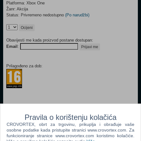
Platforma: Xbox One
Žanr: Akcija
Status: Privremeno nedostupno
(Po narudžbi)
Ocijeni
Obavijesti me kada proizvod postane dostupan:
Email
:
Prijavi me
Prilagođeno za dob:
Popularno
Pravila o korištenju kolačića
EA Sports UFC 2 (Xbox One)
CROVORTEX, obrt za trgovinu, prikuplja i obrađuje vaše
osobne podatke kada pristupite stranici www.crovortex.com. Za
Assassin's Creed Unity CD Key (Xbox One)
funkcioniranje stranice www.crovortex.com koristimo kolačiće.