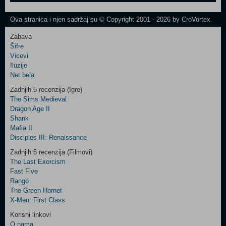
One
Newsletter
Ova stranica i njen sadržaj su © Copyright 2001 - 2026 by CroVortex.
Zabava
Šifre
Control
Vicevi
Field
Iluzije
Two
Net.bela
Newsletter
Zadnjih 5 recenzija (Igre)
The Sims Medieval
Dragon Age II
Shank
Control
Mafia II
Field
Disciples III: Renaissance
Three
Newsletter
Zadnjih 5 recenzija (Filmovi)
The Last Exorcism
Fast Five
Rango
The Green Hornet
X-Men: First Class
Korisni linkovi
O nama