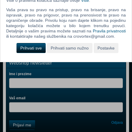
Više o pravilima kolačića saznajte ovdje
Više
.
Grand Theft Auto V (Xbox One)
Vaša prava su pravo na pristup, pravo na brisanje, pravo na
Watch Dogs (N) (Xbox One)
ispravak, pravo na prigovor, pravo na prenosivost te pravo na
Star Wars Battlefront (Xbox One)
ograničenje obrade. Privolu koju nam dajete klikom na pojedinu
kategoriju kolačića možete u bilo kojem trenutku povući.
WWE 2K15 (Xbox One)
Detaljnije o vašim pravima možete saznati na
Pravila privatnosti
ili kontaktirajte našeg službenika na crovortex@gmail.com.
Prihvati sve
Prihvati samo nužno
Postavke
Webshop newsletter
Ime i prezime
Vaš email
Control
Odjava
Prijavi me
Field