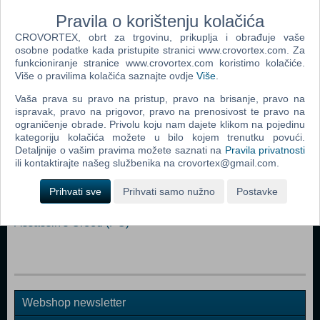
Race Car • Bonus materials - Digital Art Book - Original Score
Pravila o korištenju kolačića
CROVORTEX, obrt za trgovinu, prikuplja i obrađuje vaše
Dodaj u košaricu
osobne podatke kada pristupite stranici www.crovortex.com. Za
funkcioniranje stranice www.crovortex.com koristimo kolačiće.
Više o pravilima kolačića saznajte ovdje
Više
.
Popularno
Vaša prava su pravo na pristup, pravo na brisanje, pravo na
Grand Theft Auto San Andreas (PC)
ispravak, pravo na prigovor, pravo na prenosivost te pravo na
ograničenje obrade. Privolu koju nam dajete klikom na pojedinu
Grand Theft Auto Vice City (PC)
kategoriju kolačića možete u bilo kojem trenutku povući.
Detaljnije o vašim pravima možete saznati na
Pravila privatnosti
Grand Theft Auto IV (PC)
ili kontaktirajte našeg službenika na crovortex@gmail.com.
Call Of Duty 4 Modern Warfare (PC)
Prihvati sve
Prihvati samo nužno
Postavke
Spider - Man 3 (PC)
Assassin's Creed (PC)
Webshop newsletter