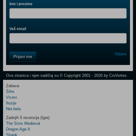
Ime i prezime
Vaš email
Control
Odjava
Prijavi me
Field
One
Newsletter
Ova stranica i njen sadržaj su © Copyright 2001 - 2026 by CroVortex.
Zabava
Šifre
Control
Vicevi
Field
Iluzije
Two
Net.bela
Newsletter
Zadnjih 5 recenzija (Igre)
The Sims Medieval
Dragon Age II
Shank