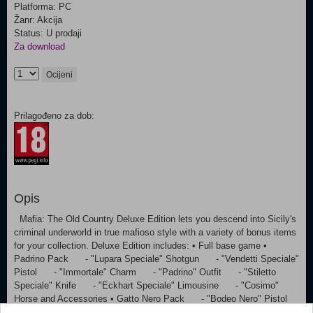
Platforma: PC
Žanr: Akcija
Status: U prodaji
Za download
Ocijeni
Prilagođeno za dob:
Opis
Mafia: The Old Country Deluxe Edition lets you descend into Sicily's
criminal underworld in true mafioso style with a variety of bonus items
for your collection. Deluxe Edition includes: • Full base game •
Padrino Pack - "Lupara Speciale" Shotgun - "Vendetti Speciale"
Pistol - "Immortale" Charm - "Padrino" Outfit - "Stiletto
Speciale" Knife - "Eckhart Speciale" Limousine - "Cosimo"
Horse and Accessories • Gatto Nero Pack - "Bodeo Nero" Pistol
- "Velocità" Charm - "Gatto Nero" Outfit - "Carozella Nero"