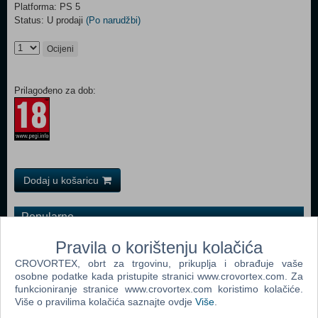
Platforma: PS 5
Status: U prodaji
(Po narudžbi)
Ocijeni
Prilagođeno za dob:
Dodaj u košaricu
Popularno
Returnal (PS 5)
Pravila o korištenju kolačića
CROVORTEX, obrt za trgovinu, prikuplja i obrađuje vaše
Resident Evil Village (N) (PS 5)
osobne podatke kada pristupite stranici www.crovortex.com. Za
The Nioh Collection (N) (PS 5)
funkcioniranje stranice www.crovortex.com koristimo kolačiće.
Više o pravilima kolačića saznajte ovdje
Više
.
Metro Exodus - Complete Edition (N) (PS 5)