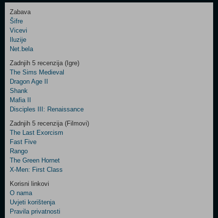
Zabava
Šifre
Control
Vicevi
Field
Iluzije
Two
Net.bela
Newsletter
Zadnjih 5 recenzija (Igre)
The Sims Medieval
Dragon Age II
Shank
Control
Mafia II
Field
Disciples III: Renaissance
Three
Newsletter
Zadnjih 5 recenzija (Filmovi)
The Last Exorcism
Fast Five
Rango
The Green Hornet
X-Men: First Class
Korisni linkovi
O nama
Uvjeti korištenja
Pravila privatnosti