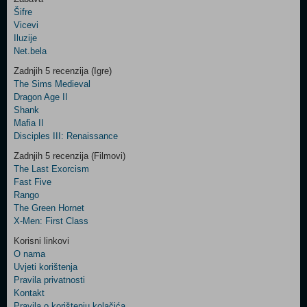
Šifre
Control
Vicevi
Field
Iluzije
Two
Net.bela
Newsletter
Zadnjih 5 recenzija (Igre)
The Sims Medieval
Dragon Age II
Shank
Control
Mafia II
Field
Disciples III: Renaissance
Three
Newsletter
Zadnjih 5 recenzija (Filmovi)
The Last Exorcism
Fast Five
Rango
The Green Hornet
X-Men: First Class
Korisni linkovi
O nama
Uvjeti korištenja
Pravila privatnosti
Kontakt
Pravila o korištenju kolačića