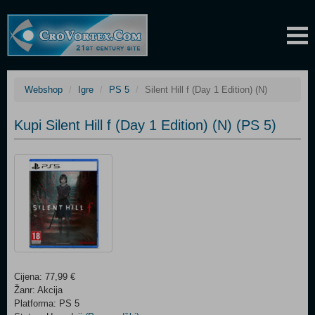
Webshop
Igre
PS 5
Silent Hill f (Day 1 Edition) (N)
Kupi Silent Hill f (Day 1 Edition) (N) (PS 5)
Cijena: 77,99 €
Žanr: Akcija
Platforma: PS 5