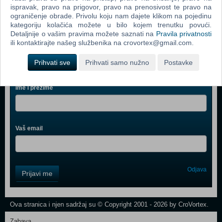
ispravak, pravo na prigovor, pravo na prenosivost te pravo na
Marvel's Spider-Man Miles Morales (PS 5)
ograničenje obrade. Privolu koju nam dajete klikom na pojedinu
kategoriju kolačića možete u bilo kojem trenutku povući.
Detaljnije o vašim pravima možete saznati na
Pravila privatnosti
ili kontaktirajte našeg službenika na crovortex@gmail.com.
Prihvati sve
Prihvati samo nužno
Postavke
Webshop newsletter
Ime i prezime
Vaš email
Control
Odjava
Prijavi me
Field
One
Newsletter
Ova stranica i njen sadržaj su © Copyright 2001 - 2026 by CroVortex.
Zabava