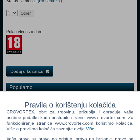
Status: U prodaji
(Po narudžbi)
Ocijeni
Prilagođeno za dob:
Dodaj u košaricu
Popularno
Returnal (PS 5)
Pravila o korištenju kolačića
Resident Evil Village (N) (PS 5)
CROVORTEX, obrt za trgovinu, prikuplja i obrađuje vaše
osobne podatke kada pristupite stranici www.crovortex.com. Za
The Nioh Collection (N) (PS 5)
funkcioniranje stranice www.crovortex.com koristimo kolačiće.
Metro Exodus - Complete Edition (N) (PS 5)
Više o pravilima kolačića saznajte ovdje
Više
.
Destruction All Stars (PS 5)
Vaša prava su pravo na pristup, pravo na brisanje, pravo na