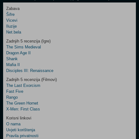
Zabava
Šifre
Control
Vicevi
Field
Iluzije
Two
Net.bela
Newsletter
Zadnjih 5 recenzija (Igre)
The Sims Medieval
Dragon Age II
Shank
Control
Mafia II
Field
Disciples III: Renaissance
Three
Newsletter
Zadnjih 5 recenzija (Filmovi)
The Last Exorcism
Fast Five
Rango
The Green Hornet
X-Men: First Class
Korisni linkovi
O nama
Uvjeti korištenja
Pravila privatnosti