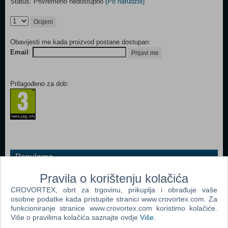
Status: Privremeno nedostupno
(Po narudžbi)
Ocijeni
Obavijesti me kada proizvod postane dostupan:
Email
:
Prijavi me
Prilagođeno za dob:
Popularno
RBI Baseball 2017 (N) (Nintendo Switch)
Pravila o korištenju kolačića
CROVORTEX, obrt za trgovinu, prikuplja i obrađuje vaše
Carnival Games (Code in a box) (N) (Nintendo Switch)
osobne podatke kada pristupite stranici www.crovortex.com. Za
Rocket League Collector’s Edition (N) (Nintendo Switch)
funkcioniranje stranice www.crovortex.com koristimo kolačiće.
Više o pravilima kolačića saznajte ovdje
Više
.
Super Mario Party (N) (Nintendo Switch)