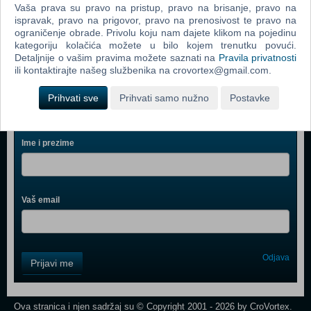
Vaša prava su pravo na pristup, pravo na brisanje, pravo na
Go Vacation (N) (Nintendo Switch)
ispravak, pravo na prigovor, pravo na prenosivost te pravo na
ograničenje obrade. Privolu koju nam dajete klikom na pojedinu
WWE 2K18 (N) (Nintendo Switch)
kategoriju kolačića možete u bilo kojem trenutku povući.
Detaljnije o vašim pravima možete saznati na
Pravila privatnosti
ili kontaktirajte našeg službenika na crovortex@gmail.com.
Prihvati sve
Prihvati samo nužno
Postavke
Webshop newsletter
Ime i prezime
Vaš email
Control
Odjava
Prijavi me
Field
One
Newsletter
Ova stranica i njen sadržaj su © Copyright 2001 - 2026 by CroVortex.