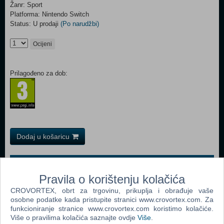
Žanr: Sport
Platforma: Nintendo Switch
Status: U prodaji
(Po narudžbi)
Ocijeni
Prilagođeno za dob:
Dodaj u košaricu
Popularno
Pravila o korištenju kolačića
RBI Baseball 2017 (N) (Nintendo Switch)
CROVORTEX, obrt za trgovinu, prikuplja i obrađuje vaše
Carnival Games (Code in a box) (N) (Nintendo Switch)
osobne podatke kada pristupite stranici www.crovortex.com. Za
funkcioniranje stranice www.crovortex.com koristimo kolačiće.
Rocket League Collector’s Edition (N) (Nintendo Switch)
Više o pravilima kolačića saznajte ovdje
Više
.