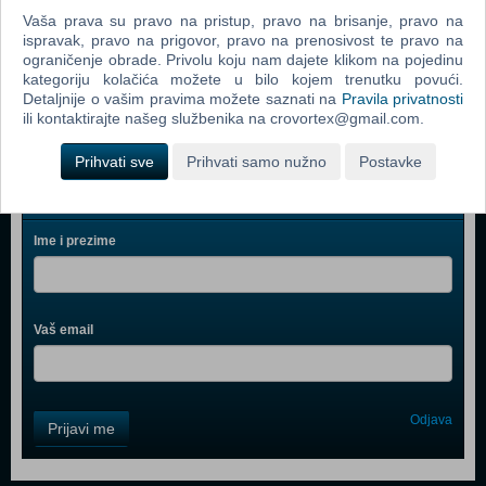
Super Mario Party (N) (Nintendo Switch)
Vaša prava su pravo na pristup, pravo na brisanje, pravo na
ispravak, pravo na prigovor, pravo na prenosivost te pravo na
Go Vacation (N) (Nintendo Switch)
ograničenje obrade. Privolu koju nam dajete klikom na pojedinu
WWE 2K18 (N) (Nintendo Switch)
kategoriju kolačića možete u bilo kojem trenutku povući.
Detaljnije o vašim pravima možete saznati na
Pravila privatnosti
ili kontaktirajte našeg službenika na crovortex@gmail.com.
Prihvati sve
Prihvati samo nužno
Postavke
Webshop newsletter
Ime i prezime
Vaš email
Control
Odjava
Prijavi me
Field
One
Newsletter