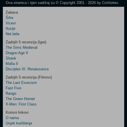
Ova stranica i njen sadržaj su © Copyright 2001 - 2026 by CroVortex.
Zabava
Šifre
Control
Vicevi
Field
Iluzije
Two
Net.bela
Newsletter
Zadnjih 5 recenzija (Igre)
The Sims Medieval
Dragon Age II
Shank
Control
Mafia II
Field
Disciples III: Renaissance
Three
Newsletter
Zadnjih 5 recenzija (Filmovi)
The Last Exorcism
Fast Five
Rango
The Green Hornet
X-Men: First Class
Korisni linkovi
O nama
Uvjeti korištenja