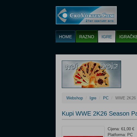
HOME
RAZNO
IGRE
IGRAČK
Webshop
Igre
PC
WWE 2K26 S
Kupi WWE 2K26 Season Pas
Cijena: 61,00 €
Platforma: PC