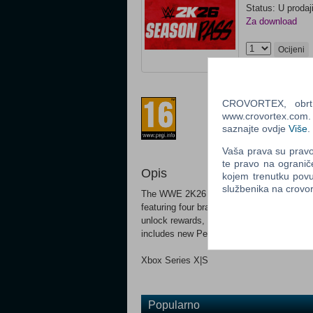
Status: U prodaj
Za download
Ocijeni
Prilagođeno za 
CROVORTEX, obrt z
www.crovortex.com. Z
saznajte ovdje
Više
.
Vaša prava su pravo 
te pravo na ogranič
Opis
kojem trenutku povu
službenika na crov
The WWE 2K26 Season Pass brings new c
featuring four brand-new playable Supersta
unlock rewards, expand your roster, and 
includes new Personas, MyFACTION conte
Xbox Series X|S
Popularno