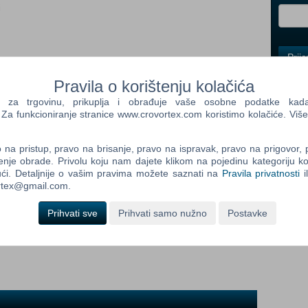
i
Control
Prij
Field
One
Pravila o korištenju kolačića
Newsle
dob:
a trgovinu, prikuplja i obrađuje vaše osobne podatke kada p
a funkcioniranje stranice www.crovortex.com koristimo kolačiće. Više
Control
na pristup, pravo na brisanje, pravo na ispravak, pravo na prigovor,
Field
enje obrade. Privolu koju nam dajete klikom na pojedinu kategoriju ko
Two
ći. Detaljnije o vašim pravima možete saznati na
Pravila privatnosti
i
Newsle
ortex@gmail.com.
ontent through 6 brand new Ringside Premium Passes, each
rs, themed rewards, and limited-time challenges. Level up,
Prihvati sve
Prihvati samo nužno
Postavke
progress at your own pace. Each Ringside Premium Pass also
nts, and more.
Control
Field
Three
Newsle