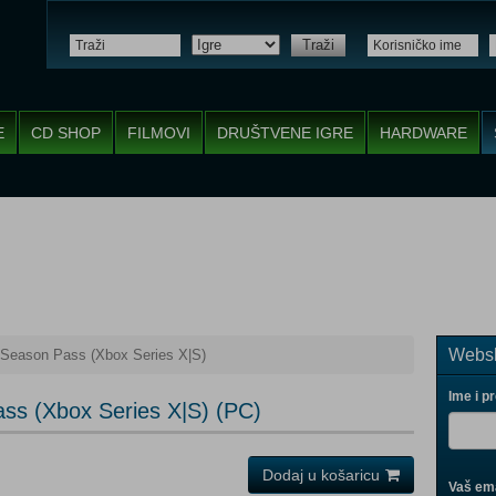
Traži
E
CD SHOP
FILMOVI
DRUŠTVENE IGRE
HARDWARE
Websh
eason Pass (Xbox Series X|S)
Ime i p
s (Xbox Series X|S) (PC)
Dodaj u košaricu
Vaš ema