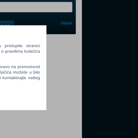
Odjava
avi me
tter
ristupite stranici
 o pravilima kolačića
 pravo na prenosivost
lačića možete u bilo
li kontaktirajte našeg
tter
tter