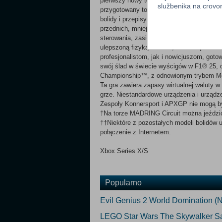
pierwszy nowy torze F1® od 2023 roku! Zło
službenika na crov
przygotowany tor rzucą ci wyzwanie w akc
bolidy i przepisy: Poczuj dreszczyk usta
przednich, mniejszych bolidów z najnowo
sterowania, zasięgu od tego, czy skierow
ulepszoną fizyką F1® 25, stanowiące eks
profesjonalistom, jak i nowicjuszom, got
swój ślad w świecie wyścigów w F1® 25, 
Championship™, z odnowionym trybem Mój 
Ta gra zawiera zapasy wirtualnej waluty 
grze. Niestandardowe urządzenia i urządze
Zespoły Konnersport i APXGP nie mogą by
†Na torze MADRING Circuit można jeździć
††Niektóre z pozostałych modeli bolidów 
połączenie z Internetem.
Xbox Series X/S
Popularno
Evil Genius 2 World Domination (N
LEGO Star Wars The Skywalker Sa