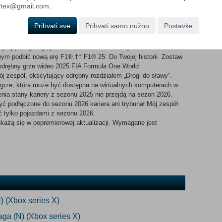
żony w Madrycie, ten hybrydowy tor uliczny i specjalnie
ortex@gmail.com.
ji na dystansie 5,4 km i 22 pełnych adrenaliny zakrętach. Nowe
wień na polu startowym F1® w 2026 roku i zasiądź za kierownicą
Prihvati sve
Prihvati samo nužno
Postavke
cześniejszą aktywną aerodynamiką, bardziej responsywnego
anego do gamepada, czy. Te bolidy nowej generacji, wzmocnione
cytujące wyścigi, jednocześnie doświadczonym
owym podbić nową erę F1®.†† F1® 25: Do Twojej historii. Zostaw
odrębny grze wideo 2025 FIA Formula One World
zespół, ekscytujący odrębny rozdziałem „Drogi do sławy”.
w grze, która może być dostępna na wirtualnych komputerach w
nia stany kariery z sezonu 2025 nie przejdą na sezon 2026.
ć podłączone do sezonu 2026 kariera ani trybunał Mój zespół.
 tylko pojazdami z sezonu 2026.
ukażą się w popremierowej aktualizacji. Wymagane jest
) (Xbox series X)
ga (N) (Xbox series X)