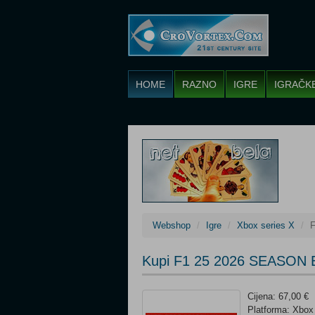
HOME
RAZNO
IGRE
IGRAČK
Webshop
Igre
Xbox series X
F
Kupi F1 25 2026 SEASON ED
Cijena: 67,00 €
Platforma: Xbox