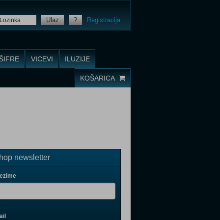
Ulaz
?
Registracija
ŠIFRE
VICEVI
ILUZIJE
KOŠARICA
op newsletter
rezime
il