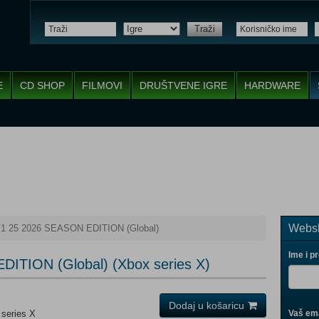
Traži
E
CD SHOP
FILMOVI
DRUŠTVENE IGRE
HARDWARE
Websh
1 25 2026 SEASON EDITION (Global)
Ime i p
ITION (Global) (Xbox series X)
Dodaj u košaricu
 series X
Vaš ema