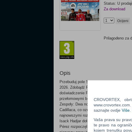
Status: U prodaj
Za download
Ocijeni
Prilagođeno za 
Opis
Przebuduj pole Startowe dzięki ewolucj
2026. Zdobądź F1® 25 i Pakiet Sezonu 20
doświadczenie Formula One®. Przejedź pr
przełomowymi bolidami z 2026 roku, leg
CROVORTEX, obrt z
Zespoły: Dwa nowe zespoły podłączone do
www.crovortex.com. Z
Cadillaca, co oznacza, że ​​kolejne drugi
saznajte ovdje
Više
.
najnowszymi rozstawieniami kierowców, Ra
Vaša prava su pravo 
Isack Hadjar dołącza do Maxa Verstappena 
te pravo na ogranič
Pérez rozpoczęli debiut Cadillaca. Nowy 
kojem trenutku povu