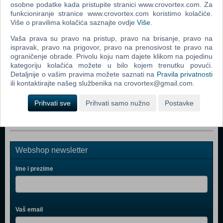
osobne podatke kada pristupite stranici www.crovortex.com. Za
funkcioniranje stranice www.crovortex.com koristimo kolačiće.
Returnal (PS 5)
Više o pravilima kolačića saznajte ovdje
Više
.
Resident Evil Village (N) (PS 5)
Vaša prava su pravo na pristup, pravo na brisanje, pravo na
The Nioh Collection (N) (PS 5)
ispravak, pravo na prigovor, pravo na prenosivost te pravo na
ograničenje obrade. Privolu koju nam dajete klikom na pojedinu
Metro Exodus - Complete Edition (N) (PS 5)
kategoriju kolačića možete u bilo kojem trenutku povući.
Detaljnije o vašim pravima možete saznati na
Pravila privatnosti
Destruction All Stars (PS 5)
ili kontaktirajte našeg službenika na crovortex@gmail.com.
Marvel's Spider-Man Miles Morales (PS 5)
Prihvati sve
Prihvati samo nužno
Postavke
Webshop newsletter
Ime i prezime
Vaš email