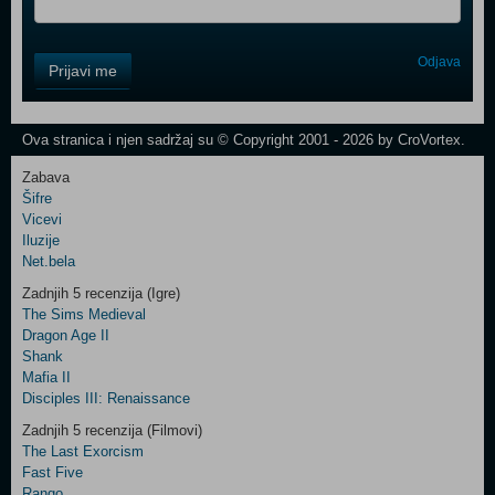
Control
Odjava
Prijavi me
Field
One
Newsletter
Ova stranica i njen sadržaj su © Copyright 2001 - 2026 by CroVortex.
Zabava
Šifre
Control
Vicevi
Field
Iluzije
Two
Net.bela
Newsletter
Zadnjih 5 recenzija (Igre)
The Sims Medieval
Dragon Age II
Shank
Control
Mafia II
Field
Disciples III: Renaissance
Three
Newsletter
Zadnjih 5 recenzija (Filmovi)
The Last Exorcism
Fast Five
Rango